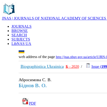
JNAS | JOURNALS OF NATIONAL ACADEMY OF SCIENCES
JOURNALS
BROWSE
SEARCH
SUBJECTS
LibNAS UA
web address of the page
http://jnas.nbuv.gov.ua/article/UJRN
Biographistica Ukrainica
Б
- 2020
/
Issue (
199
Абросимова С. В.
Біднов В. О.
PDF