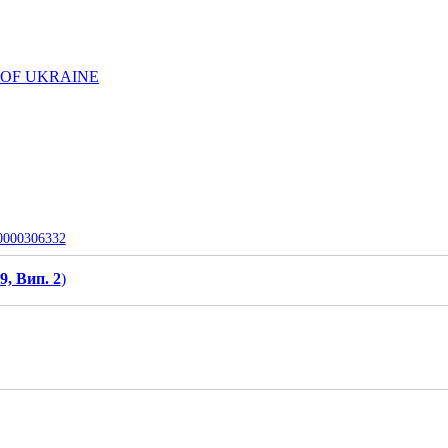
 OF UKRAINE
-0000306332
9, Вип. 2
)