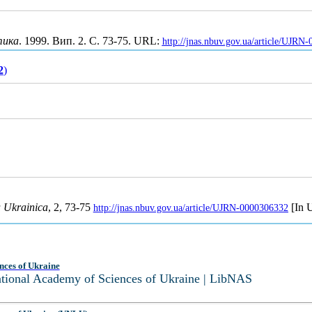
тика
. 1999. Вип. 2. С. 73-75. URL:
http://jnas.nbuv.gov.ua/article/UJRN
2
)
a Ukrainica
, 2, 73-75
[In U
http://jnas.nbuv.gov.ua/article/UJRN-0000306332
nces of Ukraine
National Academy of Sciences of Ukraine | LibNAS