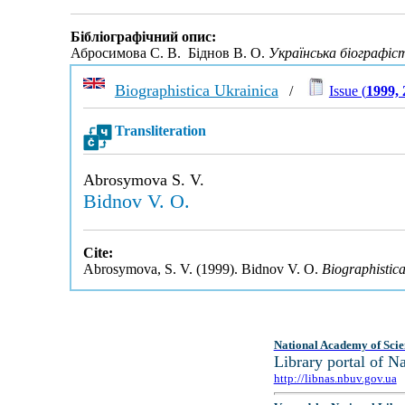
Бібліографічний опис:
Абросимова С. В. Біднов В. О.
Українська біографіс
Biographistica Ukrainica
/
Issue (
1999, 
Transliteration
Abrosymova S. V.
Bidnov V. O.
Cite:
Abrosymova, S. V. (1999). Bidnov V. O.
Biographistic
National Academy of Scie
Library portal of 
http://libnas.nbuv.gov.ua