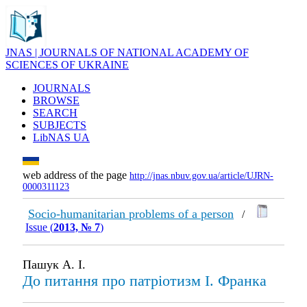
JNAS | JOURNALS OF NATIONAL ACADEMY OF
SCIENCES OF UKRAINE
JOURNALS
BROWSE
SEARCH
SUBJECTS
LibNAS UA
web address of the page
http://jnas.nbuv.gov.ua/article/UJRN-
0000311123
Socio-humanitarian problems of a person
/
Issue (
2013, № 7
)
Пашук А. І.
До питання про патріотизм І. Франка