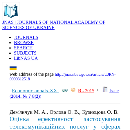
JNAS | JOURNALS OF NATIONAL ACADEMY OF
SCIENCES OF UKRAINE
JOURNALS
BROWSE
SEARCH
SUBJECTS
LibNAS UA
web address of the page
http://jnas.nbuv.gov.ua/article/UJRN-
0000312518
Economic annals-XXI
В
- 2015
/
Issue
(
2014, № 7-8(2)
)
Дем'янчук М. А., Орлова О. В., Кузнєцова О. В.
Оцінка ефективності застосування
телекомунікаційних послуг у сферах