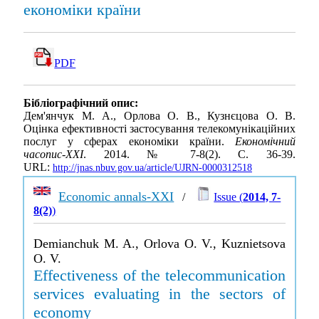
економіки країни
PDF
Бібліографічний опис:
Дем'янчук М. А., Орлова О. В., Кузнєцова О. В.
Оцінка ефективності застосування телекомунікаційних
послуг у сферах економіки країни.
Економічний
часопис-ХХІ
. 2014. № 7-8(2). С. 36-39.
URL:
http://jnas.nbuv.gov.ua/article/UJRN-0000312518
Economic annals-XXI
/
Issue (
2014, 7-
8(2)
)
Demianchuk M. A., Orlova O. V., Kuznietsova
O. V.
Effectiveness of the telecommunication
services evaluating in the sectors of
economy