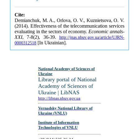
Cite:
Demianchuk, M. A., Orlova, O. V., Kuznietsova, O. V.
(2014). Effectiveness of the telecommunication services
evaluating in the sectors of economy.
Economic annals-
XXI
, 7-8(2), 36-39.
http://jnas.nbuv.gov.ua/article/UJRN-
[In Ukrainian].
0000312518
National Academy of Sciences of
Ukraine
Library portal of National
Academy of Sciences of
Ukraine | LibNAS
http://libnas.nbuv.gov.ua
Vernadsky National Library of
Ukraine (VNLU)
Institute of Information
Technologies of VNLU