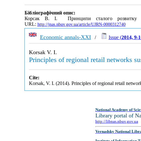
Бібліографічний опис:
Корсак В. І. Принципи сталого розвитку р
URL:
http://jnas.nbuv.gov.ua/article/UJRN-0000312740
Economic annals-XXI
/
Issue (
2014, 9-1
Korsak V. I.
Principles of regional retail networks 
Cite:
Korsak, V. I. (2014). Principles of regional retail netw
National Academy of Scie
Library portal of 
http://libnas.nbuv.gov.ua
Vernadsky National Libr
Institute of Information