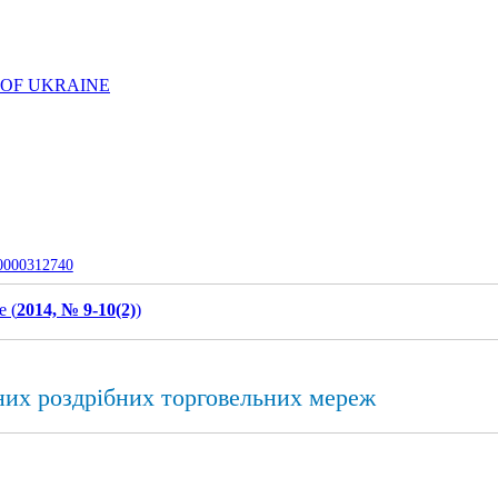
 OF UKRAINE
-0000312740
e (
2014, № 9-10(2)
)
них роздрібних торговельних мереж