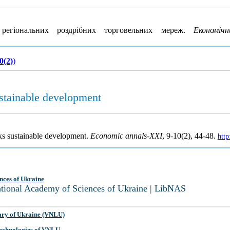
егіональних роздрібних торговельних мереж.
Економіч
0(2)
)
sustainable development
orks sustainable development.
Economic annals-XXI
, 9-10(2), 44-48.
http
nces of Ukraine
National Academy of Sciences of Ukraine | LibNAS
ary of Ukraine (VNLU)
 Technologies of VNLU