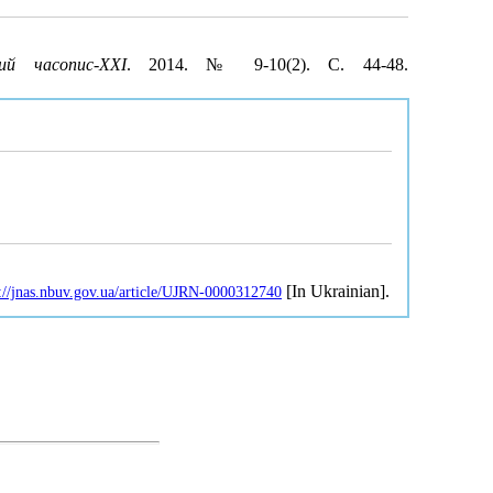
ний часопис-ХХІ
. 2014. № 9-10(2). С. 44-48.
[In Ukrainian].
://jnas.nbuv.gov.ua/article/UJRN-0000312740