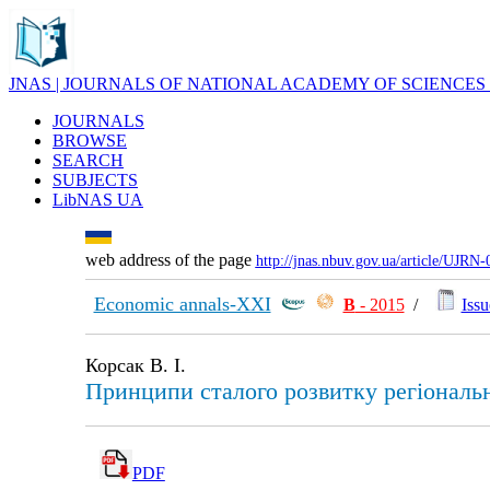
JNAS | JOURNALS OF NATIONAL ACADEMY OF SCIENCES
JOURNALS
BROWSE
SEARCH
SUBJECTS
LibNAS UA
web address of the page
http://jnas.nbuv.gov.ua/article/UJRN
Economic annals-XXI
В
- 2015
/
Issu
Корсак В. І.
Принципи сталого розвитку регіональ
PDF