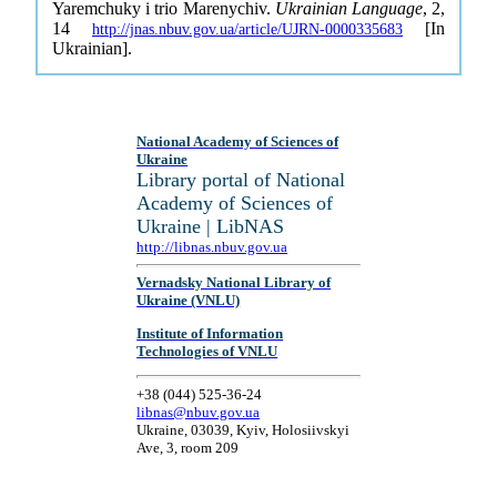
Yaremchuky i trio Marenychiv.
Ukrainian Language
, 2,
14
[In
http://jnas.nbuv.gov.ua/article/UJRN-0000335683
Ukrainian].
National Academy of Sciences of
Ukraine
Library portal of National
Academy of Sciences of
Ukraine | LibNAS
http://libnas.nbuv.gov.ua
Vernadsky National Library of
Ukraine (VNLU)
Institute of Information
Technologies of VNLU
+38 (044) 525-36-24
libnas@nbuv.gov.ua
Ukraine, 03039, Kyiv, Holosiivskyi
Ave, 3, room 209