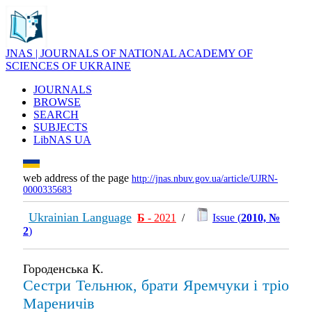
JNAS | JOURNALS OF NATIONAL ACADEMY OF
SCIENCES OF UKRAINE
JOURNALS
BROWSE
SEARCH
SUBJECTS
LibNAS UA
web address of the page
http://jnas.nbuv.gov.ua/article/UJRN-
0000335683
Ukrainian Language
Б
- 2021
/
Issue (
2010, №
2
)
Городенська К.
Сестри Тельнюк, брати Яремчуки і тріо
Мареничів