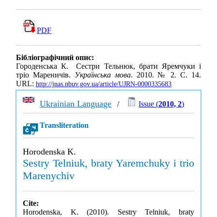
PDF
Бібліографічний опис:
Городенська К. Сестри Тельнюк, брати Яремчуки і
тріо Мареничів.
Українська мова
. 2010. № 2. С. 14.
URL:
http://jnas.nbuv.gov.ua/article/UJRN-0000335683
Ukrainian Language
/
Issue (
2010, 2
)
Transliteration
Horodenska K.
Sestry Telniuk, braty Yaremchuky i trio
Marenychiv
Cite:
Horodenska, K. (2010). Sestry Telniuk, braty