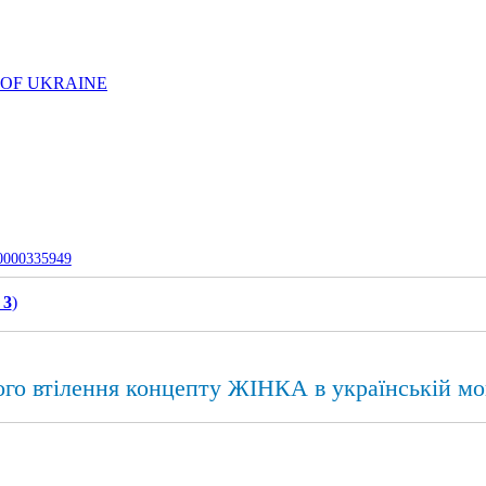
 OF UKRAINE
-0000335949
 3
)
ого втілення концепту ЖІНКА в українській мо