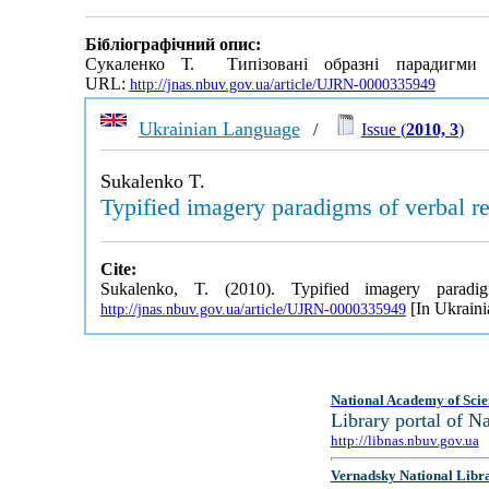
Бібліографічний опис:
Сукаленко Т. Типізовані образні парадигми
URL:
http://jnas.nbuv.gov.ua/article/UJRN-0000335949
Ukrainian Language
/
Issue (
2010, 3
)
Sukalenko T.
Typified imagery paradigms of verbal r
Cite:
Sukalenko, T. (2010). Typified imagery parad
[In Ukraini
http://jnas.nbuv.gov.ua/article/UJRN-0000335949
National Academy of Scie
Library portal of 
http://libnas.nbuv.gov.ua
Vernadsky National Libr