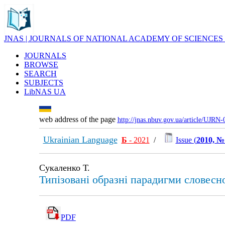
JNAS | JOURNALS OF NATIONAL ACADEMY OF SCIENCES
JOURNALS
BROWSE
SEARCH
SUBJECTS
LibNAS UA
web address of the page
http://jnas.nbuv.gov.ua/article/UJRN
Ukrainian Language
Б
- 2021
/
Issue (
2010, №
Сукаленко Т.
Типізовані образні парадигми словесн
PDF