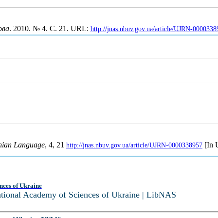
ова
. 2010. № 4. С. 21. URL:
http://jnas.nbuv.gov.ua/article/UJRN-0000338
nian Language
, 4, 21
[In 
http://jnas.nbuv.gov.ua/article/UJRN-0000338957
nces of Ukraine
National Academy of Sciences of Ukraine | LibNAS