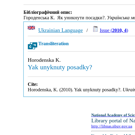
Бібліографічний опис:
Городенська К. Як уникнути посадки?.
Українська м
Ukrainian Language
/
Issue (
2010, 4
)
Transliteration
Horodenska K.
Yak unyknuty posadky?
Cite:
Horodenska, K. (2010). Yak unyknuty posadky?.
Ukrai
National Academy of Scie
Library portal of 
http://libnas.nbuv.gov.ua