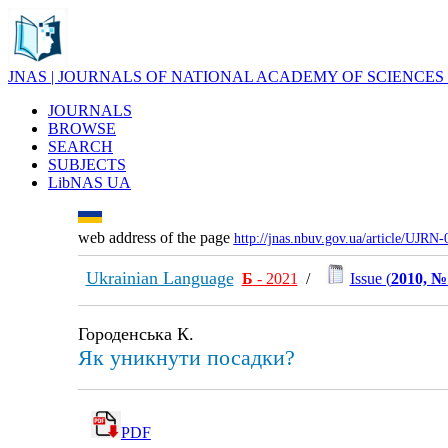
JNAS | JOURNALS OF NATIONAL ACADEMY OF SCIENCES
JOURNALS
BROWSE
SEARCH
SUBJECTS
LibNAS UA
web address of the page
http://jnas.nbuv.gov.ua/article/UJRN
Ukrainian Language
Б
- 2021
/
Issue (
2010, №
Городенська К.
Як уникнути посадки?
PDF