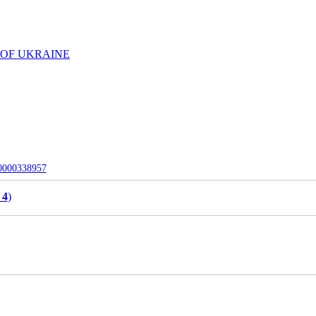
 OF UKRAINE
-0000338957
 4
)