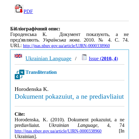
PDF
Бібліографічний опис:
Городенська К. Документ показують, а не
пред'являють.
Українська мова
. 2010. № 4. С. 74.
URL:
http://jnas.nbuv.gov.ua/article/UJRN-0000338960
Ukrainian Language
/
Issue (
2010, 4
)
Transliteration
Horodenska K.
Dokument pokazuiut, a ne prediavliaiut
Cite:
Horodenska, K. (2010). Dokument pokazuiut, a ne
prediavliaiut.
Ukrainian Language
, 4, 74
[In
http://jnas.nbuv.gov.ua/article/UJRN-0000338960
Ukrainian].