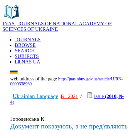
JNAS | JOURNALS OF NATIONAL ACADEMY OF
SCIENCES OF UKRAINE
JOURNALS
BROWSE
SEARCH
SUBJECTS
LibNAS UA
web address of the page
http://jnas.nbuv.gov.ua/article/UJRN-
0000338960
Ukrainian Language
Б
- 2021
/
Issue (
2010, №
4
)
Городенська К.
Документ показують, а не пред'являють