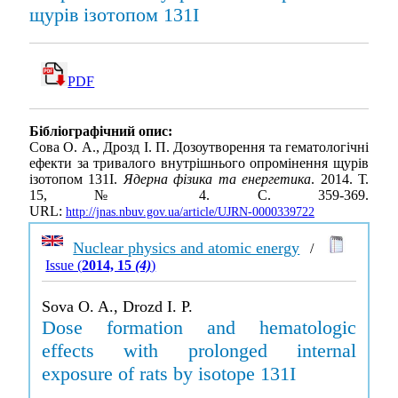
щурів ізотопом 131І
PDF
Бібліографічний опис:
Сова О. А., Дрозд І. П. Дозоутворення та гематологічні
ефекти за тривалого внутрішнього опромінення щурів
ізотопом 131І.
Ядерна фізика та енергетика
. 2014. Т.
15, № 4. С. 359-369.
URL:
http://jnas.nbuv.gov.ua/article/UJRN-0000339722
Nuclear physics and atomic energy
/
Issue (
2014, 15
(4)
)
Sova O. A., Drozd I. P.
Dose formation and hematologic
effects with prolonged internal
exposure of rats by isotope 131I