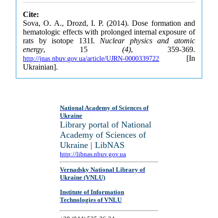
Cite:
Sova, O. A., Drozd, I. P. (2014). Dose formation and
hematologic effects with prolonged internal exposure of
rats by isotope 131I.
Nuclear physics and atomic
energy
, 15
(4)
, 359-369.
[In
http://jnas.nbuv.gov.ua/article/UJRN-0000339722
Ukrainian].
National Academy of Sciences of
Ukraine
Library portal of National
Academy of Sciences of
Ukraine | LibNAS
http://libnas.nbuv.gov.ua
Vernadsky National Library of
Ukraine (VNLU)
Institute of Information
Technologies of VNLU