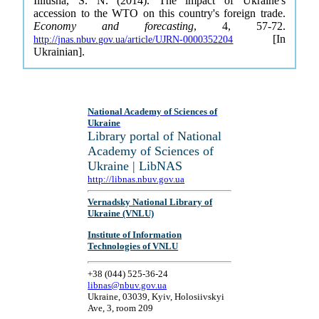
Illiusha, S. N. (2014). The impact of Ukraine's
accession to the WTO on this country's foreign trade.
Economy and forecasting
, 4, 57-72.
[In
http://jnas.nbuv.gov.ua/article/UJRN-0000352204
Ukrainian].
National Academy of Sciences of
Ukraine
Library portal of National
Academy of Sciences of
Ukraine | LibNAS
http://libnas.nbuv.gov.ua
Vernadsky National Library of
Ukraine (VNLU)
Institute of Information
Technologies of VNLU
+38 (044) 525-36-24
libnas@nbuv.gov.ua
Ukraine, 03039, Kyiv, Holosiivskyi
Ave, 3, room 209