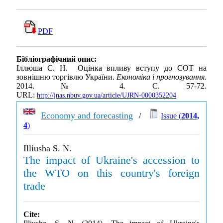
PDF
Бібліографічний опис:
Іллюша С. Н. Оцінка впливу вступу до СОТ на
зовнішню торгівлю України.
Економіка і прогнозування
.
2014. № 4. С. 57-72.
URL:
http://jnas.nbuv.gov.ua/article/UJRN-0000352204
Economy and forecasting
/
Issue (
2014,
4
)
Illiusha S. N.
The impact of Ukraine's accession to
the WTO on this country's foreign
trade
Cite: