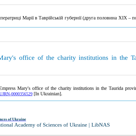
ератриці Марії в Таврійській губернії (друга половина ХІХ – п
ry's office of the charity institutions in the T
press Mary's office of the charity institutions in the Taurida provi
[In Ukrainian].
le/UJRN-0000356529
nces of Ukraine
National Academy of Sciences of Ukraine | LibNAS