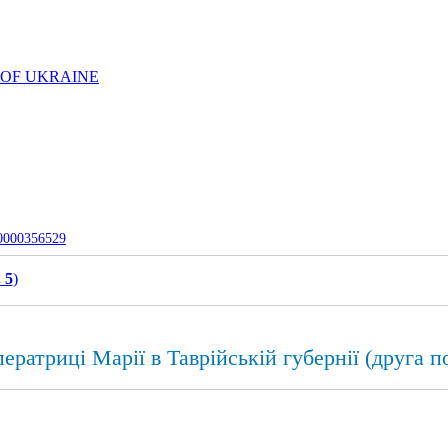
 OF UKRAINE
-0000356529
 5
)
ератриці Марії в Таврійській губернії (друга п