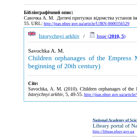
Бібліографічний опис:
Савочка А. М. Дитячі притулки відомства установ імп
55. URL:
http://jnas.nbuv.gov.ua/article/UJRN-0000356529
Istorychnyi arkhiv
/
Issue (
2010, 5
)
Savochka A. M.
Children orphanages of the Empress Ma
beginning of 20th century)
Cite:
Savochka, A. M. (2010). Children orphanages of the Em
Istorychnyi arkhiv
, 5, 49-55.
http://jnas.nbuv.gov.ua/artic
National Academy of Scie
Library portal of 
http://libnas.nbuv.gov.ua