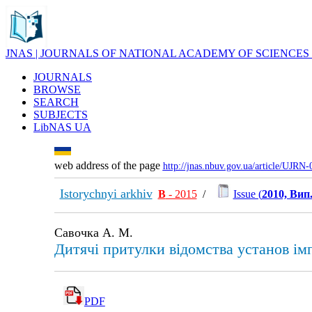
JNAS | JOURNALS OF NATIONAL ACADEMY OF SCIENCES
JOURNALS
BROWSE
SEARCH
SUBJECTS
LibNAS UA
web address of the page
http://jnas.nbuv.gov.ua/article/UJRN
Istorychnyi arkhiv
В
- 2015
/
Issue (
2010, Вип.
Савочка А. М.
Дитячі притулки відомства установ імп
PDF