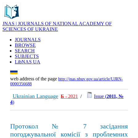
JNAS | JOURNALS OF NATIONAL ACADEMY OF
SCIENCES OF UKRAINE
JOURNALS
BROWSE
SEARCH
SUBJECTS
LibNAS UA
web address of the page
http://jnas.nbuv.gov.ua/article/UJRN-
0000356688
Ukrainian Language
Б
- 2021
/
Issue (
2011, №
4
)
Протокол № 7 засідання
погоджувальної комісії з проблемних