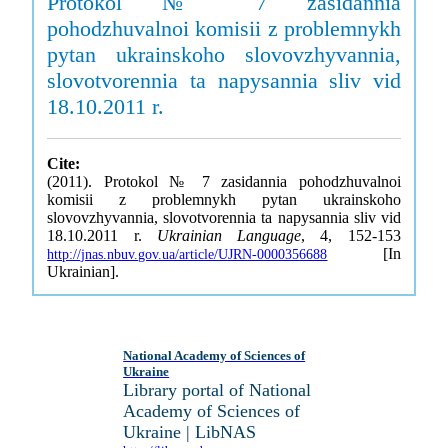
Protokol № 7 zasidannia
pohodzhuvalnoi komisii z problemnykh
pytan ukrainskoho slovovzhyvannia,
slovotvorennia ta napysannia sliv vid
18.10.2011 r.
Cite:
(2011). Protokol № 7 zasidannia pohodzhuvalnoi
komisii z problemnykh pytan ukrainskoho
slovovzhyvannia, slovotvorennia ta napysannia sliv vid
18.10.2011 r.
Ukrainian Language
, 4, 152-153
[In
http://jnas.nbuv.gov.ua/article/UJRN-0000356688
Ukrainian].
National Academy of Sciences of
Ukraine
Library portal of National
Academy of Sciences of
Ukraine | LibNAS