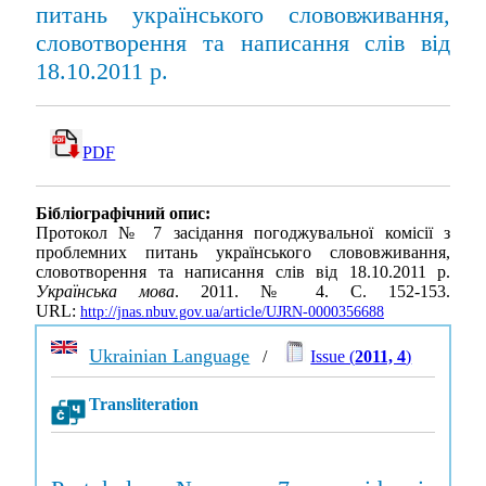
питань українського слововживання,
словотворення та написання слів вiд
18.10.2011 р.
PDF
Бібліографічний опис:
Протокол № 7 засідання погоджувальної комісії з
проблемних питань українського слововживання,
словотворення та написання слів вiд 18.10.2011 р.
Українська мова
. 2011. № 4. С. 152-153.
URL:
http://jnas.nbuv.gov.ua/article/UJRN-0000356688
Ukrainian Language
/
Issue (
2011, 4
)
Transliteration