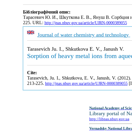
Бібліографічний опис:
Тарасевич Ю. И., Шкуткова Е. В., Януш В. Сорбция 
225. URL:
http://jnas.nbuv.gov.ua/article/UJRN-0000389055
Journal of water chemistry and technology
Tarasevich Ju. I., Shkutkova E. V., Janush V.
Sorption of heavy metal ions from aque
Cite:
Tarasevich, Ju. I., Shkutkova, E. V., Janush, V. (2012)
213-225.
[I
http://jnas.nbuv.gov.ua/article/UJRN-0000389055
National Academy of Scie
Library portal of 
http://libnas.nbuv.gov.ua
Vernadsky National Libr