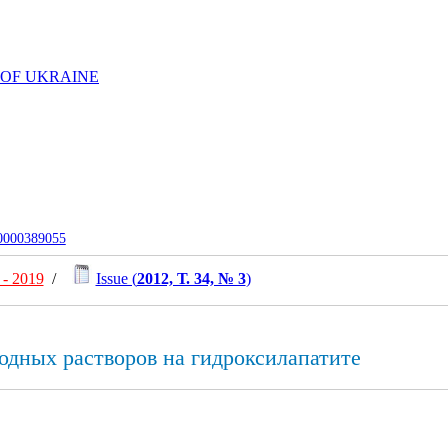
 OF UKRAINE
-0000389055
- 2019
/
Issue (
2012, Т. 34, № 3
)
одных растворов на гидроксилапатите