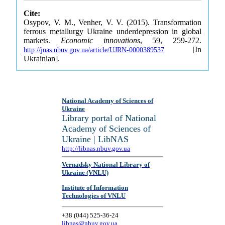
Cite:
Osypov, V. M., Venher, V. V. (2015). Transformation
ferrous metallurgy Ukraine underdepression in global
markets.
Economic innovations
, 59, 259-272.
[In
http://jnas.nbuv.gov.ua/article/UJRN-0000389537
Ukrainian].
National Academy of Sciences of
Ukraine
Library portal of National
Academy of Sciences of
Ukraine | LibNAS
http://libnas.nbuv.gov.ua
Vernadsky National Library of
Ukraine (VNLU)
Institute of Information
Technologies of VNLU
+38 (044) 525-36-24
libnas@nbuv.gov.ua