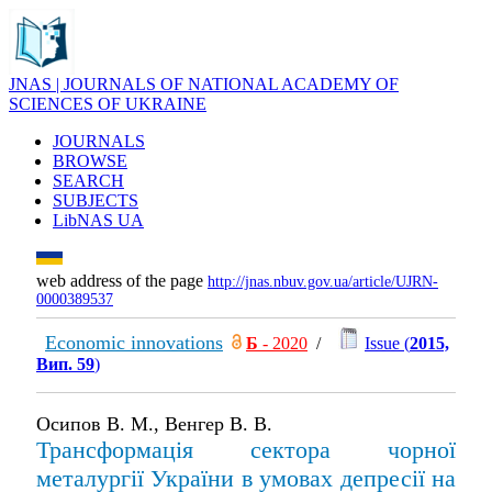
JNAS | JOURNALS OF NATIONAL ACADEMY OF
SCIENCES OF UKRAINE
JOURNALS
BROWSE
SEARCH
SUBJECTS
LibNAS UA
web address of the page
http://jnas.nbuv.gov.ua/article/UJRN-
0000389537
Economic innovations
Б
- 2020
/
Issue (
2015,
Вип. 59
)
Осипов В. М., Венгер В. В.
Трансформація сектора чорної
металургії України в умовах депресії на