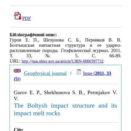
PDF
Бібліографічний опис:
Гуров Е. П., Шехунова С. Б., Пермяков В. В.
Болтышская импактная структура и ее ударно-
расплавленные породы.
Геофизический журнал
. 2011.
Т. 33, № 5. С. 66-89.
URL:
http://jnas.nbuv.gov.ua/article/UJRN-0000397732
Geophysical journal
/
Issue (
2011, 33
(5)
)
Gurov E. P., Shekhunova S. B., Permjakov V.
V.
The Boltysh impact structure and its
impact melt rocks
Cite: