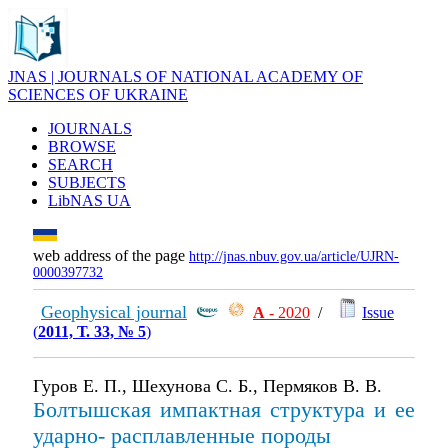
JNAS | JOURNALS OF NATIONAL ACADEMY OF
SCIENCES OF UKRAINE
JOURNALS
BROWSE
SEARCH
SUBJECTS
LibNAS UA
web address of the page
http://jnas.nbuv.gov.ua/article/UJRN-
0000397732
Geophysical journal
А
- 2020
/
Issue
(
2011, Т. 33, № 5
)
Гуров Е. П., Шехунова С. Б., Пермяков В. В.
Болтышская импактная структура и ее
ударно- расплавленные породы