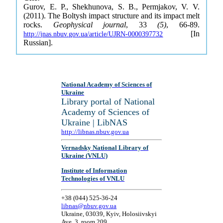
Gurov, E. P., Shekhunova, S. B., Permjakov, V. V.
(2011). The Boltysh impact structure and its impact melt
rocks.
Geophysical journal
, 33
(5)
, 66-89.
[In
http://jnas.nbuv.gov.ua/article/UJRN-0000397732
Russian].
National Academy of Sciences of
Ukraine
Library portal of National
Academy of Sciences of
Ukraine | LibNAS
http://libnas.nbuv.gov.ua
Vernadsky National Library of
Ukraine (VNLU)
Institute of Information
Technologies of VNLU
+38 (044) 525-36-24
libnas@nbuv.gov.ua
Ukraine, 03039, Kyiv, Holosiivskyi
Ave, 3, room 209