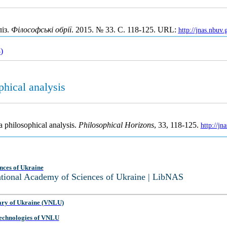
ліз.
Філософські обрії
. 2015. № 33. С. 118-125. URL:
http://jnas.nbuv
3
)
phical analysis
 philosophical analysis.
Philosophical Horizons
, 33, 118-125.
http://j
nces of Ukraine
National Academy of Sciences of Ukraine | LibNAS
ary of Ukraine (VNLU)
 Technologies of VNLU