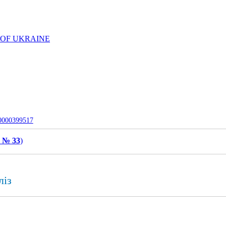
 OF UKRAINE
-0000399517
, № 33
)
ліз