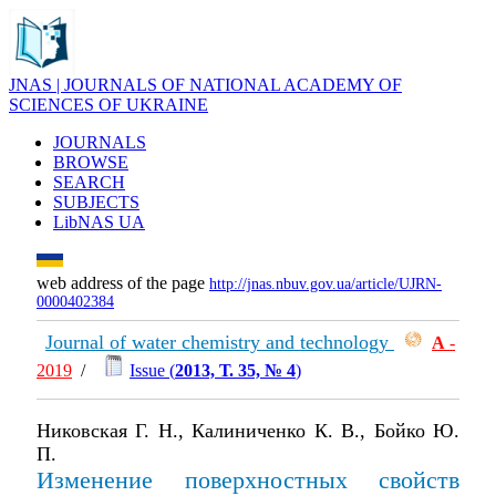
JNAS | JOURNALS OF NATIONAL ACADEMY OF
SCIENCES OF UKRAINE
JOURNALS
BROWSE
SEARCH
SUBJECTS
LibNAS UA
web address of the page
http://jnas.nbuv.gov.ua/article/UJRN-
0000402384
Journal of water chemistry and technology
А
-
2019
/
Issue (
2013, Т. 35, № 4
)
Никовская Г. Н., Калиниченко К. В., Бойко Ю.
П.
Изменение поверхностных свойств