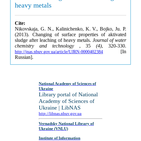
heavy metals
Cite:
Nikovskaja, G. N., Kalinichenko, K. V., Bojko, Ju. P.
(2013). Changing of surface properties of aktivated
sludge after leaching of heavy metals.
Journal of water
chemistry and technology
, 35
(4)
, 320-330.
[In
http://jnas.nbuv.gov.ua/article/UJRN-0000402384
Russian].
National Academy of Sciences of
Ukraine
Library portal of National
Academy of Sciences of
Ukraine | LibNAS
http://libnas.nbuv.gov.ua
Vernadsky National Library of
Ukraine (VNLU)
Institute of Information