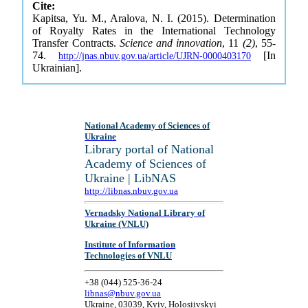
Cite:
Kapitsa, Yu. M., Aralova, N. I. (2015). Determination
of Royalty Rates in the International Technology
Transfer Contracts.
Science and innovation
, 11
(2)
, 55-
74.
[In
http://jnas.nbuv.gov.ua/article/UJRN-0000403170
Ukrainian].
National Academy of Sciences of
Ukraine
Library portal of National
Academy of Sciences of
Ukraine | LibNAS
http://libnas.nbuv.gov.ua
Vernadsky National Library of
Ukraine (VNLU)
Institute of Information
Technologies of VNLU
+38 (044) 525-36-24
libnas@nbuv.gov.ua
Ukraine, 03039, Kyiv, Holosiivskyi