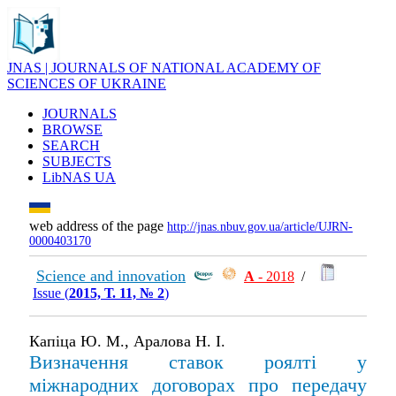
JNAS | JOURNALS OF NATIONAL ACADEMY OF
SCIENCES OF UKRAINE
JOURNALS
BROWSE
SEARCH
SUBJECTS
LibNAS UA
web address of the page
http://jnas.nbuv.gov.ua/article/UJRN-
0000403170
Science and innovation
А
- 2018
/
Issue (
2015, Т. 11, № 2
)
Капіца Ю. М., Аралова Н. І.
Визначення ставок роялті у
міжнародних договорах про передачу