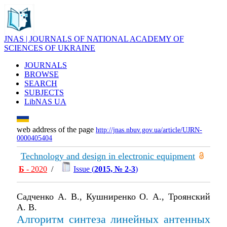
JNAS | JOURNALS OF NATIONAL ACADEMY OF
SCIENCES OF UKRAINE
JOURNALS
BROWSE
SEARCH
SUBJECTS
LibNAS UA
web address of the page
http://jnas.nbuv.gov.ua/article/UJRN-
0000405404
Technology and design in electronic equipment
Б
- 2020
/
Issue (
2015, № 2-3
)
Садченко А. В., Кушниренко О. А., Троянский
А. В.
Алгоритм синтеза линейных антенных