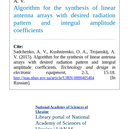
A. V.
Algorithm for the synthesis of linear
antenna arrays with desired radiation
pattern and integral amplitude
coefficients
Cite:
Sadchenko, A. V., Kushnirenko, O. A., Trojanskij, A.
V. (2015). Algorithm for the synthesis of linear antenna
arrays with desired radiation pattern and integral
amplitude coefficients.
Technology and design in
electronic equipment
, 2-3, 15-18.
[In
http://jnas.nbuv.gov.ua/article/UJRN-0000405404
Russian].
National Academy of Sciences of
Ukraine
Library portal of National
Academy of Sciences of