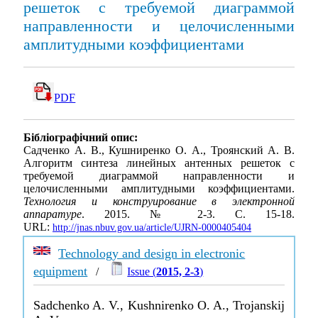
решеток c требуемой диаграммой
направленности и целочисленными
амплитудными коэффициентами
PDF
Бібліографічний опис:
Садченко А. В., Кушниренко О. А., Троянский А. В.
Алгоритм синтеза линейных антенных решеток c
требуемой диаграммой направленности и
целочисленными амплитудными коэффициентами.
Технология и конструирование в электронной
аппаратуре
. 2015. № 2-3. С. 15-18.
URL:
http://jnas.nbuv.gov.ua/article/UJRN-0000405404
Technology and design in electronic
equipment
/
Issue (
2015, 2-3
)
Sadchenko A. V., Kushnirenko O. A., Trojanskij