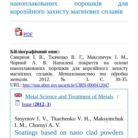
наноплакованих порошків для
корозійного захисту магнієвих сплавів
PDF
Бібліографічний опис:
Смирнов І. В., Ткаченко В. Г., Максимчук І. М.,
Чорний А. В. Напилені покриття на основі
наноплакованих порошків для корозійного захисту
магнієвих сплавів.
Металознавство та обробка
металів
. 2012. № 3. С. 30-35.
URL:
http://jnas.nbuv.gov.ua/article/UJRN-0000412047
Metal Science and Treatment of Metals
/
Issue (
2012, 3
)
Smyrnov I. V., Tkachenko V. H., Maksymchuk
I. M., Chornyi A. V.
Soatings based on nano clad powders