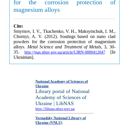
for the corrosion protection of
magnesium alloys
Cite:
Smyrnov, I. V., Tkachenko, V. H., Maksymchuk, I. M.,
Chornyi, A. V. (2012). Soatings based on nano clad
powders for the corrosion protection of magnesium
alloys.
Metal Science and Treatment of Metals
, 3, 30-
35.
[In
http://jnas.nbuv.gov.ua/article/UJRN-0000412047
Ukrainian].
National Academy of Sciences of
Ukraine
Library portal of National
Academy of Sciences of
Ukraine | LibNAS
http://libnas.nbuv.gov.ua
Vernadsky National Library of
Ukraine (VNLU)