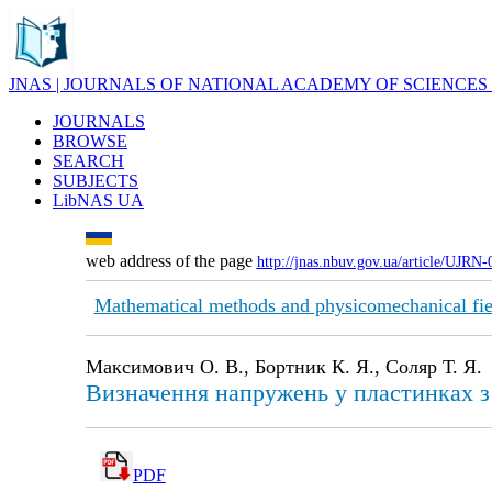
JNAS | JOURNALS OF NATIONAL ACADEMY OF SCIENCES
JOURNALS
BROWSE
SEARCH
SUBJECTS
LibNAS UA
web address of the page
http://jnas.nbuv.gov.ua/article/UJRN
Mathematical methods and physicomechanical fie
Максимович О. В., Бортник К. Я., Соляр Т. Я.
Визначення напружень у пластинках з 
PDF