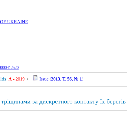
 OF UKRAINE
-0000412520
lds
А
- 2019
/
Issue (
2013, Т. 56, № 1
)
тріщинами за дискретного контакту їх берегів