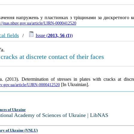
ачення напружень у пластинках з тріщинами за дискретного ко
://jnas.nbuv.gov.ua/article/UJRN-0000412520
al fields
/
Issue (
2013, 56
(1)
)
Ya.
cracks at discrete contact of their faces
 (2013). Determination of stresses in plates with cracks at discre
[In Ukrainian].
buv.gov.ua/article/UJRN-0000412520
nces of Ukraine
National Academy of Sciences of Ukraine | LibNAS
ary of Ukraine (VNLU)