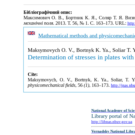
Бібліографічний опис:
Максимович О. В., Бортник К. Я., Соляр Т. Я. Визн
механічні поля
. 2013. Т. 56, № 1. С. 163–173. URL:
http
Mathematical methods and physicomechanic
Maksymovych O. V., Bortnyk K. Ya., Soliar T. 
Determination of stresses in plates with 
Cite:
Maksymovych, O. V., Bortnyk, K. Ya., Soliar, T. Ya.
physicomechanical fields
, 56
(1)
, 163–173.
http://jnas.n
National Academy of Scie
Library portal of 
http://libnas.nbuv.gov.ua
Vernadsky National Libr