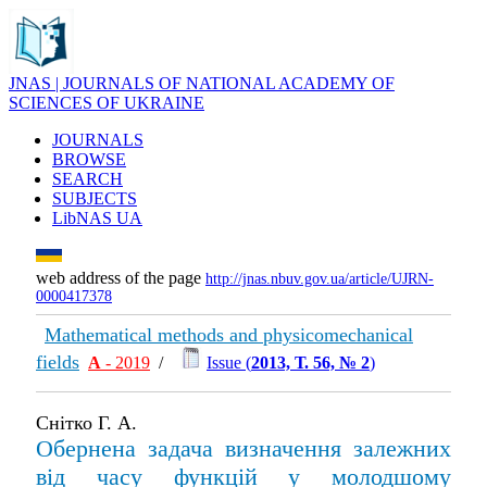
JNAS | JOURNALS OF NATIONAL ACADEMY OF
SCIENCES OF UKRAINE
JOURNALS
BROWSE
SEARCH
SUBJECTS
LibNAS UA
web address of the page
http://jnas.nbuv.gov.ua/article/UJRN-
0000417378
Mathematical methods and physicomechanical
fields
А
- 2019
/
Issue (
2013, Т. 56, № 2
)
Снітко Г. А.
Обернена задача визначення залежних
від часу функцій у молодшому