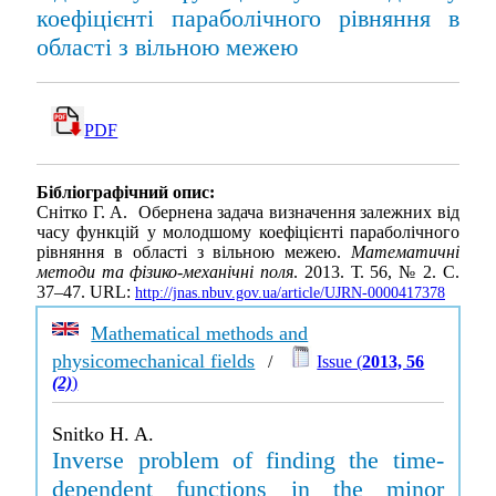
коефіцієнті параболічного рівняння в
області з вільною межею
PDF
Бібліографічний опис:
Снітко Г. А. Обернена задача визначення залежних від
часу функцій у молодшому коефіцієнті параболічного
рівняння в області з вільною межею.
Математичні
методи та фізико-механічні поля
. 2013. Т. 56, № 2. С.
37–47. URL:
http://jnas.nbuv.gov.ua/article/UJRN-0000417378
Mathematical methods and
physicomechanical fields
/
Issue (
2013, 56
(2)
)
Snitko H. A.
Inverse problem of finding the time-
dependent functions in the minor