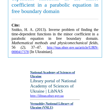
coefficient in a parabolic equation in
free boundary domain
Cite:
Snitko, H. A. (2013). Inverse problem of finding the
time-dependent functions in the minor coefficient in a
parabolic equation in free boundary domain.
Mathematical methods and physicomechanical fields
,
56
(2)
, 37–47.
http://jnas.nbuv.gov.ua/article/UJRN-
[In Ukrainian].
0000417378
National Academy of Sciences of
Ukraine
Library portal of National
Academy of Sciences of
Ukraine | LibNAS
http://libnas.nbuv.gov.ua
Vernadsky National Library of
Ukraine (VNLU)