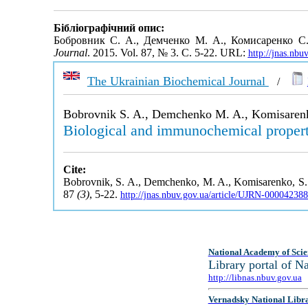
Бібліографічний опис:
Бобровник С. А., Демченко М. А., Комисаренко С
Journal
. 2015. Vol. 87, № 3. С. 5-22. URL:
http://jnas.nb
The Ukrainian Biochemical Journal
/
Bobrovnik S. A., Demchenko M. A., Komisarenk
Biological and immunochemical propert
Cite:
Bobrovnik, S. A., Demchenko, M. A., Komisarenko, S. 
87
(3)
, 5-22.
http://jnas.nbuv.gov.ua/article/UJRN-00004238
National Academy of Scie
Library portal of 
http://libnas.nbuv.gov.ua
Vernadsky National Libr