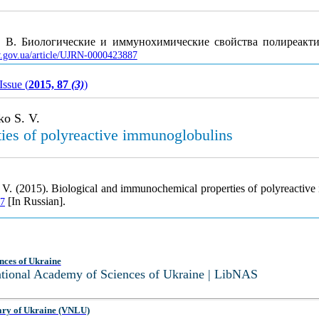
. В. Биологические и иммунохимические свойства полиреак
uv.gov.ua/article/UJRN-0000423887
Issue (
2015, 87
(3)
)
o S. V.
ies of polyreactive immunoglobulins
V. (2015). Biological and immunochemical properties of polyreactiv
[In Russian].
87
nces of Ukraine
National Academy of Sciences of Ukraine | LibNAS
ary of Ukraine (VNLU)