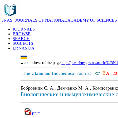
JNAS | JOURNALS OF NATIONAL ACADEMY OF SCIENCES
JOURNALS
BROWSE
SEARCH
SUBJECTS
LibNAS UA
web address of the page
http://jnas.nbuv.gov.ua/article/UJRN
The Ukrainian Biochemical Journal
А
- 20
Бобровник С. А., Демченко М. А., Комисаренко
Биологические и иммунохимические с
PDF