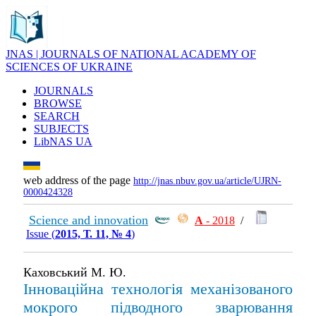
JNAS | JOURNALS OF NATIONAL ACADEMY OF
SCIENCES OF UKRAINE
JOURNALS
BROWSE
SEARCH
SUBJECTS
LibNAS UA
web address of the page
http://jnas.nbuv.gov.ua/article/UJRN-
0000424328
Science and innovation
А
- 2018
/
Issue (
2015, Т. 11, № 4
)
Каховський М. Ю.
Інноваційна технологія механізованого
мокрого підводного зварювання