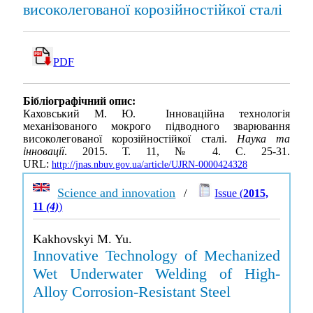
високолегованої корозійностійкої сталі
PDF
Бібліографічний опис:
Каховський М. Ю. Інноваційна технологія
механізованого мокрого підводного зварювання
високолегованої корозійностійкої сталі.
Наука та
інновації
. 2015. Т. 11, № 4. С. 25-31.
URL:
http://jnas.nbuv.gov.ua/article/UJRN-0000424328
Science and innovation
/
Issue (
2015,
11
(4)
)
Kakhovskyi M. Yu.
Innovative Technology of Mechanized
Wet Underwater Welding of High-
Alloy Corrosion-Resistant Steel