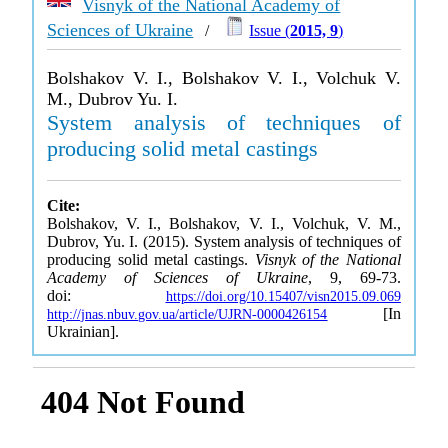
Visnyk of the National Academy of
Sciences of Ukraine
/
Issue (
2015, 9
)
Bolshakov V. I., Bolshakov V. I., Volchuk V.
M., Dubrov Yu. I.
System analysis of techniques of
producing solid metal castings
Cite:
Bolshakov, V. I., Bolshakov, V. I., Volchuk, V. M.,
Dubrov, Yu. I. (2015). System analysis of techniques of
producing solid metal castings.
Visnyk of the National
Academy of Sciences of Ukraine
, 9, 69-73.
doi:
https://doi.org/10.15407/visn2015.09.069
[In
http://jnas.nbuv.gov.ua/article/UJRN-0000426154
Ukrainian].