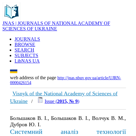
JNAS | JOURNALS OF NATIONAL ACADEMY OF
SCIENCES OF UKRAINE
JOURNALS
BROWSE
SEARCH
SUBJECTS
LibNAS UA
web address of the page
http://jnas.nbuv.gov.ua/article/UJRN-
0000426154
Visnyk of the National Academy of Sciences of
Ukraine
/
Issue (
2015, № 9
)
Большаков В. І., Большаков В. І., Волчук В. М.,
Дубров Ю. І.
Системний аналіз технології