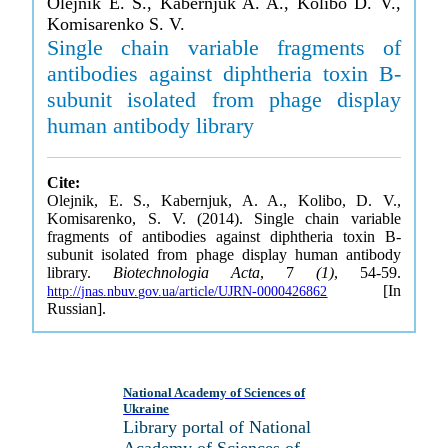
Olejnik E. S., Kabernjuk A. A., Kolibo D. V.,
Komisarenko S. V.
Single chain variable fragments of
antibodies against diphtheria toxin B-
subunit isolated from phage display
human antibody library
Cite:
Olejnik, E. S., Kabernjuk, A. A., Kolibo, D. V.,
Komisarenko, S. V. (2014). Single chain variable
fragments of antibodies against diphtheria toxin B-
subunit isolated from phage display human antibody
library.
Biotechnologia Acta
, 7
(1)
, 54-59.
[In
http://jnas.nbuv.gov.ua/article/UJRN-0000426862
Russian].
National Academy of Sciences of
Ukraine
Library portal of National