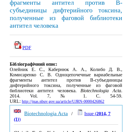
фрагменты антител против B-
субъединицы дифтерийного токсина,
полученные из фаговой библиотеки
антител человека
PDF
Бібліографічний опис:
Олейник Е. С., Кабернюк А. А., Колибо Д. В.,
Комисаренко С. В. Одноцепочечные вариабельные
фрагменты антител против B-субъединицы
дифтерийного токсина, полученные из фаговой
библиотеки антител человека.
Biotechnologia Acta
.
2014. Vol. 7, № 1. С. 54-59.
URL:
http://jnas.nbuv.gov.ua/article/UJRN-0000426862
Biotechnologia Acta
/
Issue (
2014, 7
(1)
)