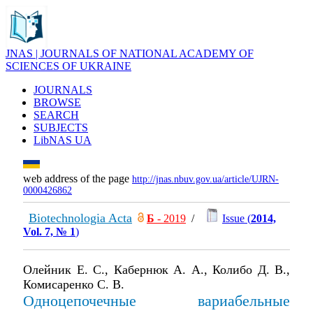
JNAS | JOURNALS OF NATIONAL ACADEMY OF
SCIENCES OF UKRAINE
JOURNALS
BROWSE
SEARCH
SUBJECTS
LibNAS UA
web address of the page
http://jnas.nbuv.gov.ua/article/UJRN-
0000426862
Biotechnologia Acta
Б
- 2019
/
Issue (
2014,
Vol. 7, № 1
)
Олейник Е. С., Кабернюк А. А., Колибо Д. В.,
Комисаренко С. В.
Одноцепочечные вариабельные