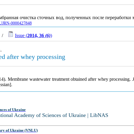
ембранная очистка сточных вод, полученных после переработки
le/UJRN-0000427848
/
Issue (
2014, 36
(6)
)
.
d after whey processing
2014). Membrane wastewater treatment obtained after whey processing.
ssian].
nces of Ukraine
National Academy of Sciences of Ukraine | LibNAS
ary of Ukraine (VNLU)