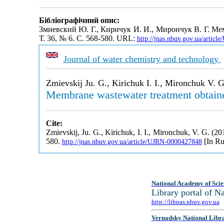
Бібліографічний опис:
Змиевский Ю. Г., Киричук И. И., Мирончук В. Г. М
Т. 36, № 6. С. 568-580. URL:
http://jnas.nbuv.gov.ua/artic
Journal of water chemistry and technology
Zmievskij Ju. G., Kirichuk I. I., Mironchuk V. G
Membrane wastewater treatment obtaine
Cite:
Zmievskij, Ju. G., Kirichuk, I. I., Mironchuk, V. G. (
580.
[In Ru
http://jnas.nbuv.gov.ua/article/UJRN-0000427848
National Academy of Scie
Library portal of 
http://libnas.nbuv.gov.ua
Vernadsky National Libr