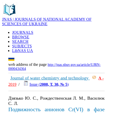
JNAS | JOURNALS OF NATIONAL ACADEMY OF
SCIENCES OF UKRAINE
JOURNALS
BROWSE
SEARCH
SUBJECTS
LibNAS UA
web address of the page
http://jnas.nbuv.gov.ua/article/UJRN-
0000434364
Journal of water chemistry and technology
А
-
2019
/
Issue (
2008, Т. 30, № 5
)
Дзязько Ю. С., Рождественская Л. М., Василюк
С. Л.
Подвижность анионов Cr(VI) в фазе