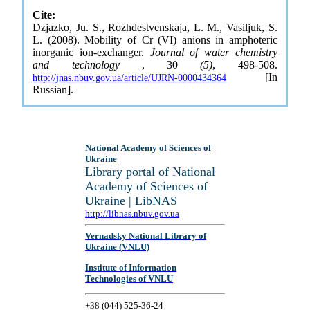
Cite:
Dzjazko, Ju. S., Rozhdestvenskaja, L. M., Vasiljuk, S.
L. (2008). Mobility of Cr (VI) anions in amphoteric
inorganic ion-exchanger.
Journal of water chemistry
and technology
, 30
(5)
, 498-508.
[In
http://jnas.nbuv.gov.ua/article/UJRN-0000434364
Russian].
National Academy of Sciences of
Ukraine
Library portal of National
Academy of Sciences of
Ukraine | LibNAS
http://libnas.nbuv.gov.ua
Vernadsky National Library of
Ukraine (VNLU)
Institute of Information
Technologies of VNLU
+38 (044) 525-36-24