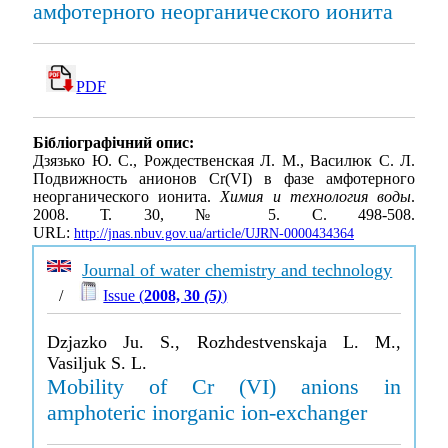
амфотерного неорганического ионита
PDF
Бібліографічний опис:
Дзязько Ю. С., Рождественская Л. М., Василюк С. Л.
Подвижность анионов Cr(VI) в фазе амфотерного
неорганического ионита.
Химия и технология воды
.
2008. Т. 30, № 5. С. 498-508.
URL:
http://jnas.nbuv.gov.ua/article/UJRN-0000434364
Journal of water chemistry and technology
/
Issue (
2008, 30
(5)
)
Dzjazko Ju. S., Rozhdestvenskaja L. M.,
Vasiljuk S. L.
Mobility of Cr (VI) anions in
amphoteric inorganic ion-exchanger