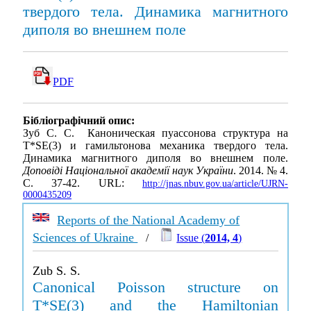
твердого тела. Динамика магнитного
диполя во внешнем поле
PDF
Бібліографічний опис:
Зуб С. С. Каноническая пуассонова структура на
T*SE(3) и гамильтонова механика твердого тела.
Динамика магнитного диполя во внешнем поле.
Доповіді Національної академії наук України
. 2014. № 4.
С. 37-42. URL:
http://jnas.nbuv.gov.ua/article/UJRN-
0000435209
Reports of the National Academy of
Sciences of Ukraine
/
Issue (
2014, 4
)
Zub S. S.
Canonical Poisson structure on
T*SE(3) and the Hamiltonian