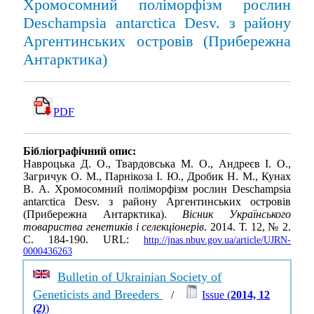
Хромосомний поліморфізм рослин
Deschampsia antarctica Desv. з району
Аргентинських островів (Прибережна
Антарктика)
PDF
Бібліографічний опис:
Навроцька Д. О., Твардовська М. О., Андреєв І. О.,
Загричук О. М., Парнікоза І. Ю., Дробик Н. М., Кунах
В. А. Хромосомний поліморфізм рослин Deschampsia
antarctica Desv. з району Аргентинських островів
(Прибережна Антарктика).
Вісник Українського
товариства генетиків і селекціонерів
. 2014. Т. 12, № 2.
С. 184-190. URL:
http://jnas.nbuv.gov.ua/article/UJRN-
0000436263
Bulletin of Ukrainian Society of
Geneticists and Breeders
/
Issue (
2014, 12
(2)
)