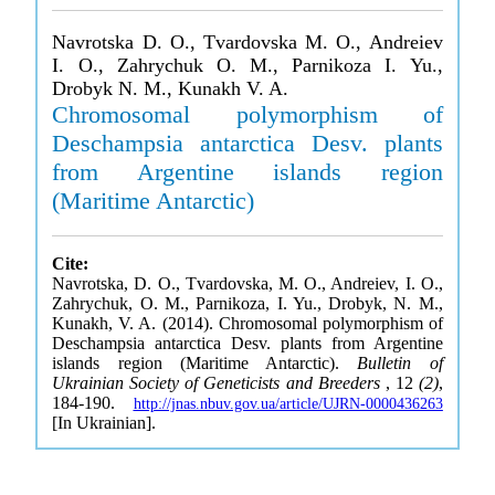
Navrotska D. O., Tvardovska M. O., Andreiev
I. O., Zahrychuk O. M., Parnikoza I. Yu.,
Drobyk N. M., Kunakh V. A.
Chromosomal polymorphism of
Deschampsia antarctica Desv. plants
from Argentine islands region
(Maritime Antarctic)
Cite:
Navrotska, D. O., Tvardovska, M. O., Andreiev, I. O.,
Zahrychuk, O. M., Parnikoza, I. Yu., Drobyk, N. M.,
Kunakh, V. A. (2014). Chromosomal polymorphism of
Deschampsia antarctica Desv. plants from Argentine
islands region (Maritime Antarctic).
Bulletin of
Ukrainian Society of Geneticists and Breeders
, 12
(2)
,
184-190.
http://jnas.nbuv.gov.ua/article/UJRN-0000436263
[In Ukrainian].