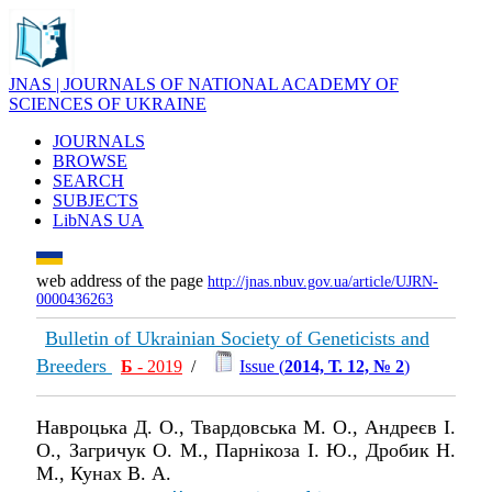
JNAS | JOURNALS OF NATIONAL ACADEMY OF
SCIENCES OF UKRAINE
JOURNALS
BROWSE
SEARCH
SUBJECTS
LibNAS UA
web address of the page
http://jnas.nbuv.gov.ua/article/UJRN-
0000436263
Bulletin of Ukrainian Society of Geneticists and
Breeders
Б
- 2019
/
Issue (
2014, Т. 12, № 2
)
Навроцька Д. О., Твардовська М. О., Андреєв І.
О., Загричук О. М., Парнікоза І. Ю., Дробик Н.
М., Кунах В. А.