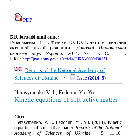
PDF
Бібліографічний опис:
Герасименко В. І., Федчун Ю. Ю. Кiнетичнi рiвняння
активної м'якої речовини.
Доповіді Національної
академії наук України
. 2014. № 5. С. 11-18.
URL:
http://jnas.nbuv.gov.ua/article/UJRN-0000438171
Reports of the National Academy of
Sciences of Ukraine
/
Issue (
2014, 5
)
Herasymenko V. I., Fedchun Yu. Yu.
Kinetic equations of soft active matter
Cite:
Herasymenko, V. I., Fedchun, Yu. Yu. (2014). Kinetic
equations of soft active matter.
Reports of the National
Academy of Sciences of Ukraine
, 5, 11-18.