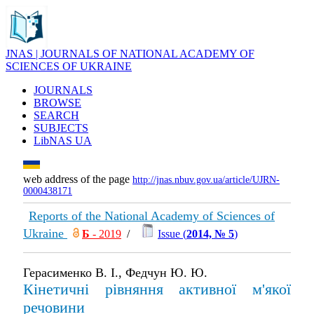
JNAS | JOURNALS OF NATIONAL ACADEMY OF
SCIENCES OF UKRAINE
JOURNALS
BROWSE
SEARCH
SUBJECTS
LibNAS UA
web address of the page
http://jnas.nbuv.gov.ua/article/UJRN-
0000438171
Reports of the National Academy of Sciences of
Ukraine
Б
- 2019
/
Issue (
2014, № 5
)
Герасименко В. І., Федчун Ю. Ю.
Кiнетичнi рiвняння активної м'якої
речовини