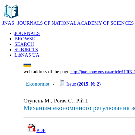
JNAS | JOURNALS OF NATIONAL ACADEMY OF SCIENCES
JOURNALS
BROWSE
SEARCH
SUBJECTS
LibNAS UA
web address of the page
http://jnas.nbuv.gov.ua/article/UJRN
Ekonomist
/
Issue (
2015, № 2
)
Ступень М., Рогач С., Рій І.
Механізм економічного регулювання з
PDF