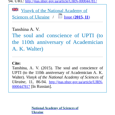
94. URL:
http://jnas.nbuv.gov.ua/article/UJRN-0000447817
Visnyk of the National Academy of
Sciences of Ukraine
/
Issue (
2015, 11
)
Tanshina A. V.
The soul and conscience of UPTI (to
the 110th anniversary of Academician
A. K. Walter)
Cite:
Tanshina, A. V. (2015). The soul and conscience of
UPTI (to the 110th anniversary of Academician A. K.
Walter).
Visnyk of the National Academy of Sciences of
Ukraine
, 11, 86-94.
http://jnas.nbuv.gov.ua/article/UJRN-
[In Russian].
0000447817
National Academy of Sciences of
Ukraine