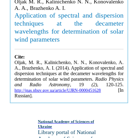
Oljak M. R., Kalinichenko N. N., Konovalenko
A. A., Brazhenko A. I.
Application of spectral and dispersion
techniques at the decameter
wavelengths for determination of solar
wind parameters
Cite:
Oljak, M. R., Kalinichenko, N. N., Konovalenko, A.
A., Brazhenko, A. I. (2014). Application of spectral and
dispersion techniques at the decameter wavelengths for
determination of solar wind parameters.
Radio Physics
and Radio Astronomy
, 19
(2)
, 120-125.
[In
http://jnas.nbuv.gov.ua/article/UJRN-0000451628
Russian].
National Academy of Sciences of
Ukraine
Library portal of National