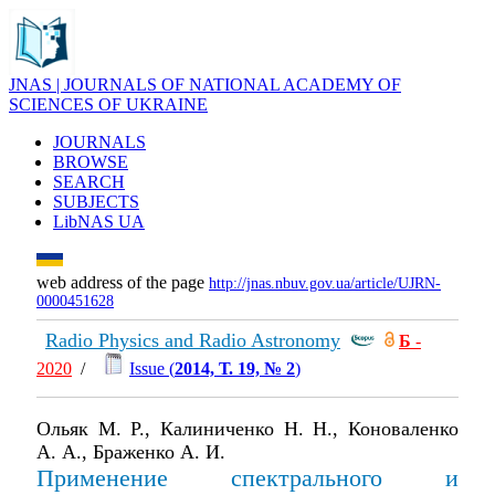
JNAS | JOURNALS OF NATIONAL ACADEMY OF
SCIENCES OF UKRAINE
JOURNALS
BROWSE
SEARCH
SUBJECTS
LibNAS UA
web address of the page
http://jnas.nbuv.gov.ua/article/UJRN-
0000451628
Radio Physics and Radio Astronomy
Б
-
2020
/
Issue (
2014, Т. 19, № 2
)
Ольяк М. Р., Калиниченко Н. Н., Коноваленко
А. А., Браженко А. И.
Применение спектрального и