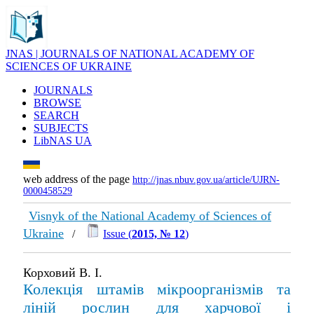
JNAS | JOURNALS OF NATIONAL ACADEMY OF
SCIENCES OF UKRAINE
JOURNALS
BROWSE
SEARCH
SUBJECTS
LibNAS UA
web address of the page
http://jnas.nbuv.gov.ua/article/UJRN-
0000458529
Visnyk of the National Academy of Sciences of
Ukraine
/
Issue (
2015, № 12
)
Корховий В. І.
Колекція штамів мікроорганізмів та
ліній рослин для харчової і