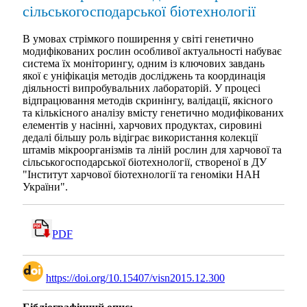
сільськогосподарської біотехнології
В умовах стрімкого поширення у світі генетично
модифікованих рослин особливої актуальності набуває
система їх моніторингу, одним із ключових завдань
якої є уніфікація методів досліджень та координація
діяльності випробувальних лабораторій. У процесі
відпрацювання методів скринінгу, валідації, якісного
та кількісного аналізу вмісту генетично модифікованих
елементів у насінні, харчових продуктах, сировині
дедалі більшу роль відіграє використання колекції
штамів мікроорганізмів та ліній рослин для харчової та
сільськогосподарської біотехнології, створеної в ДУ
"Інститут харчової біотехнології та геноміки НАН
України".
PDF
https://doi.org/10.15407/visn2015.12.300