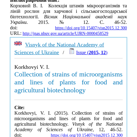
Бібліографічний опис:
Корховий В. І. Колекція штамів мікроорганізмів та
ліній рослин для харчової і сільськогосподарської
біотехнології.
Вісник Національної академії наук
України
. 2015. № 12. С. 46-52.
doi:
https://doi.org/10.15407/visn2015.12.300
URL:
http://jnas.nbuv.gov.ua/article/UJRN-0000458529
Visnyk of the National Academy of
Sciences of Ukraine
/
Issue (
2015, 12
)
Korkhovyi V. I.
Collection of strains of microorganisms
and lines of plants for food and
agricultural biotechnology
Cite:
Korkhovyi, V. I. (2015). Collection of strains of
microorganisms and lines of plants for food and
agricultural biotechnology.
Visnyk of the National
Academy of Sciences of Ukraine
, 12, 46-52.
doi:
https://doi.org/10.15407/visn2015.12.300