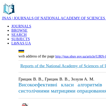
JNAS | JOURNALS OF NATIONAL ACADEMY OF SCIENCES
JOURNALS
BROWSE
SEARCH
SUBJECTS
LibNAS UA
web address of the page
http://jnas.nbuv.gov.ua/article/UJRN
Reports of the National Academy of Sciences of
Грицик В. В., Грицик В. В., Зозуля А. М.
Високоефективнi класи алгоритмiв 
систолiчними матрицями опрацювання