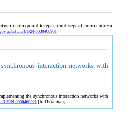
лiзують синхроннi iнтерактивнi мережi систолiчними
v.gov.ua/article/UJRN-0000460901
 synchronous interaction networks with
 implementing the synchronous interaction networks with
[In Ukrainian].
ticle/UJRN-0000460901