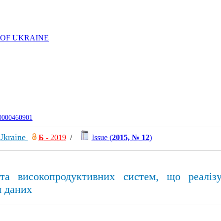
 OF UKRAINE
-0000460901
 Ukraine
Б
- 2019
/
Issue (
2015, № 12
)
та високопродуктивних систем, що реалiз
 даних