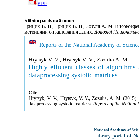
PDF
Бібліографічний опис:
Грицик В. В., Грицик В. В., Зозуля А. М. Високоеф
матрицями опрацювання даних.
Доповіді Національно
Reports of the National Academy of Scienc
Hrytsyk V. V., Hrytsyk V. V., Zozulia A. M.
Highly efficient classes of algorithm
dataprocessing systolic matrices
Cite:
Hrytsyk, V. V., Hrytsyk, V. V., Zozulia, A. M. (2015).
dataprocessing systolic matrices.
Reports of the Nationa
National Academy of Scie
Library portal of 