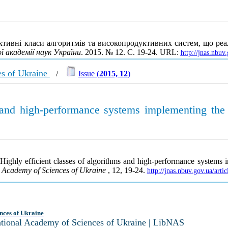
ективнi класи алгоритмiв та високопродуктивних систем, що реа
ї академії наук України
. 2015. № 12. С. 19-24. URL:
http://jnas.nbu
es of Ukraine
/
Issue (
2015, 12
)
s and high-performance systems implementing the
 Highly efficient classes of algorithms and high-performance systems
l Academy of Sciences of Ukraine
, 12, 19-24.
http://jnas.nbuv.gov.ua/ar
nces of Ukraine
National Academy of Sciences of Ukraine | LibNAS