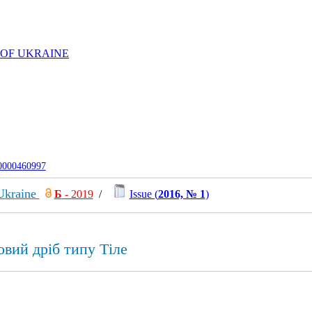
 OF UKRAINE
-0000460997
 Ukraine
Б
- 2019
/
Issue (
2016, № 1
)
вий дрiб типу Тiле