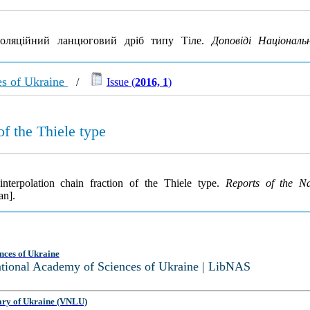
рполяцiйний ланцюговий дрiб типу Тiле.
Доповіді Національ
es of Ukraine
/
Issue (
2016, 1
)
of the Thiele type
nterpolation chain fraction of the Thiele type.
Reports of the N
an].
nces of Ukraine
National Academy of Sciences of Ukraine | LibNAS
ary of Ukraine (VNLU)