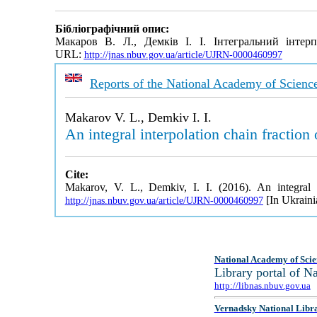
Бібліографічний опис:
Макаров В. Л., Демків І. І. Iнтегральний iнте
URL:
http://jnas.nbuv.gov.ua/article/UJRN-0000460997
Reports of the National Academy of Scienc
Makarov V. L., Demkiv I. I.
An integral interpolation chain fraction 
Cite:
Makarov, V. L., Demkiv, I. I. (2016). An integral i
[In Ukraini
http://jnas.nbuv.gov.ua/article/UJRN-0000460997
National Academy of Scie
Library portal of 
http://libnas.nbuv.gov.ua
Vernadsky National Libr