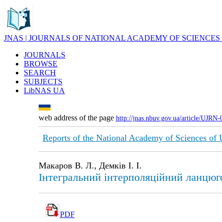
JNAS | JOURNALS OF NATIONAL ACADEMY OF SCIENCES
JOURNALS
BROWSE
SEARCH
SUBJECTS
LibNAS UA
web address of the page
http://jnas.nbuv.gov.ua/article/UJRN
Reports of the National Academy of Sciences of
Макаров В. Л., Демків І. І.
Iнтегральний iнтерполяцiйний ланцюго
PDF