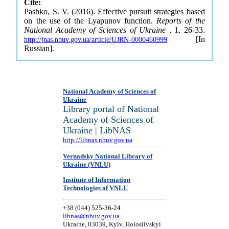
Cite:
Pashko, S. V. (2016). Effective pursuit strategies based
on the use of the Lyapunov function.
Reports of the
National Academy of Sciences of Ukraine
, 1, 26-33.
[In
http://jnas.nbuv.gov.ua/article/UJRN-0000460999
Russian].
National Academy of Sciences of
Ukraine
Library portal of National
Academy of Sciences of
Ukraine | LibNAS
http://libnas.nbuv.gov.ua
Vernadsky National Library of
Ukraine (VNLU)
Institute of Information
Technologies of VNLU
+38 (044) 525-36-24
libnas@nbuv.gov.ua
Ukraine, 03039, Kyiv, Holosiivskyi