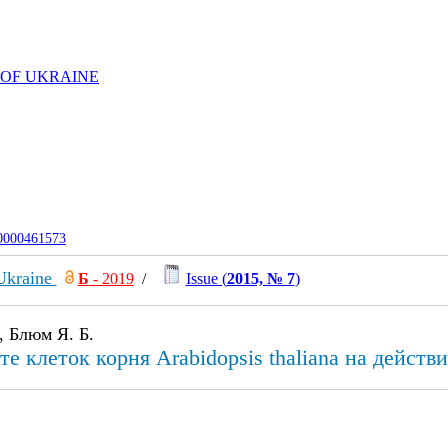
 OF UKRAINE
-0000461573
 Ukraine
Б
- 2019
/
Issue (
2015, № 7
)
, Блюм Я. Б.
е клеток корня Arabidopsis thaliana на действ