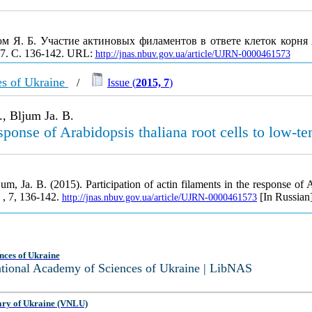
юм Я. Б. Участие актиновых филаментов в ответе клеток корня A
 7. С. 136-142. URL:
http://jnas.nbuv.gov.ua/article/UJRN-0000461573
es of Ukraine
/
Issue (
2015, 7
)
., Bljum Ja. B.
response of Arabidopsis thaliana root cells to low-t
um, Ja. B. (2015). Participation of actin filaments in the response of 
e
, 7, 136-142.
[In Russian]
http://jnas.nbuv.gov.ua/article/UJRN-0000461573
nces of Ukraine
National Academy of Sciences of Ukraine | LibNAS
ary of Ukraine (VNLU)