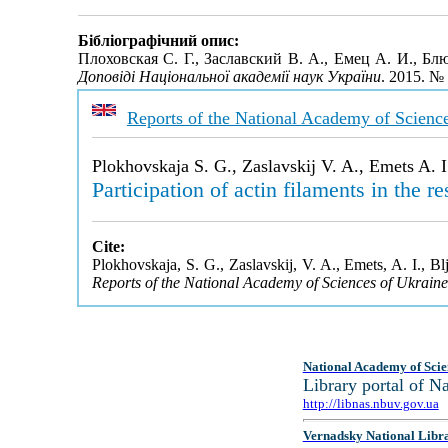
Бібліографічний опис:
Плоховская С. Г., Заславский В. А., Емец А. И., Бл
Доповіді Національної академії наук України
. 2015. №
Reports of the National Academy of Scienc
Plokhovskaja S. G., Zaslavskij V. A., Emets A. I
Participation of actin filaments in the 
Cite:
Plokhovskaja, S. G., Zaslavskij, V. A., Emets, A. I., Blj
Reports of the National Academy of Sciences of Ukrain
National Academy of Scie
Library portal of 
http://libnas.nbuv.gov.ua
Vernadsky National Libr