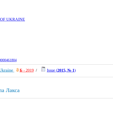
 OF UKRAINE
-0000461804
 Ukraine
Б
- 2019
/
Issue (
2015, № 1
)
па Лакса