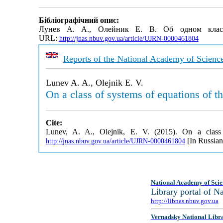
Бібліографічний опис:
Лунев А. А., Олейник Е. В. Об одном клас
URL:
http://jnas.nbuv.gov.ua/article/UJRN-0000461804
Reports of the National Academy of Scienc
Lunev A. A., Olejnik E. V.
On a class of systems of equations of t
Cite:
Lunev, A. A., Olejnik, E. V. (2015). On a clas
[In Russian
http://jnas.nbuv.gov.ua/article/UJRN-0000461804
National Academy of Scie
Library portal of 
http://libnas.nbuv.gov.ua
Vernadsky National Libr