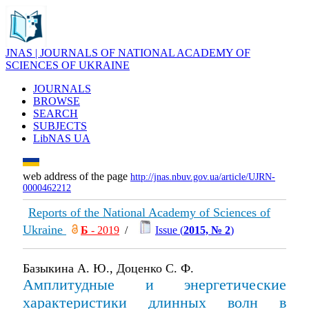
JNAS | JOURNALS OF NATIONAL ACADEMY OF
SCIENCES OF UKRAINE
JOURNALS
BROWSE
SEARCH
SUBJECTS
LibNAS UA
web address of the page
http://jnas.nbuv.gov.ua/article/UJRN-
0000462212
Reports of the National Academy of Sciences of
Ukraine
Б
- 2019
/
Issue (
2015, № 2
)
Базыкина А. Ю., Доценко С. Ф.
Амплитудные и энергетические
характеристики длинных волн в