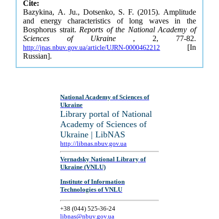
Cite:
Bazykina, A. Ju., Dotsenko, S. F. (2015). Amplitude
and energy characteristics of long waves in the
Bosphorus strait.
Reports of the National Academy of
Sciences of Ukraine
, 2, 77-82.
[In
http://jnas.nbuv.gov.ua/article/UJRN-0000462212
Russian].
National Academy of Sciences of
Ukraine
Library portal of National
Academy of Sciences of
Ukraine | LibNAS
http://libnas.nbuv.gov.ua
Vernadsky National Library of
Ukraine (VNLU)
Institute of Information
Technologies of VNLU
+38 (044) 525-36-24
libnas@nbuv.gov.ua