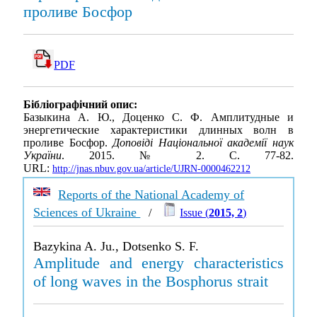
проливе Босфор
PDF
Бібліографічний опис:
Базыкина А. Ю., Доценко С. Ф. Амплитудные и
энергетические характеристики длинных волн в
проливе Босфор.
Доповіді Національної академії наук
України
. 2015. № 2. С. 77-82.
URL:
http://jnas.nbuv.gov.ua/article/UJRN-0000462212
Reports of the National Academy of
Sciences of Ukraine
/
Issue (
2015, 2
)
Bazykina A. Ju., Dotsenko S. F.
Amplitude and energy characteristics
of long waves in the Bosphorus strait