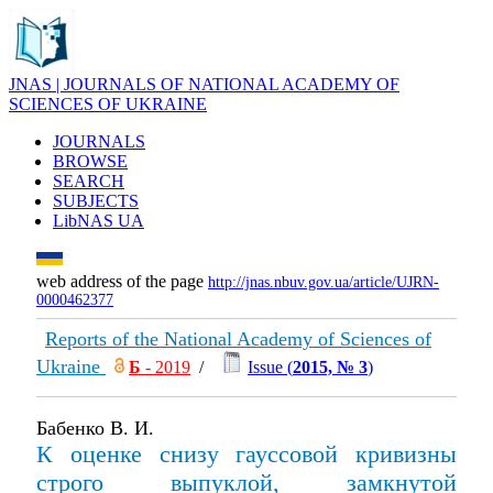
JNAS | JOURNALS OF NATIONAL ACADEMY OF
SCIENCES OF UKRAINE
JOURNALS
BROWSE
SEARCH
SUBJECTS
LibNAS UA
web address of the page
http://jnas.nbuv.gov.ua/article/UJRN-
0000462377
Reports of the National Academy of Sciences of
Ukraine
Б
- 2019
/
Issue (
2015, № 3
)
Бабенко В. И.
К оценке снизу гауссовой кривизны
строго выпуклой, замкнутой