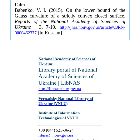
Cite:
Babenko, V. I. (2015). On the lower bound of the
Gauss curvature of a strictly convex closed surface.
Reports of the National Academy of Sciences of
Ukraine
, 3, 7-10.
http://jnas.nbuv.gov.ua/article/UJRN-
[In Russian].
0000462377
National Academy of Sciences of
Ukraine
Library portal of National
Academy of Sciences of
Ukraine | LibNAS
http://libnas.nbuv.gov.ua
Vernadsky National Library of
Ukraine (VNLU)
Institute of Information
Technologies of VNLU
+38 (044) 525-36-24
libnas@nbuv.gov.ua