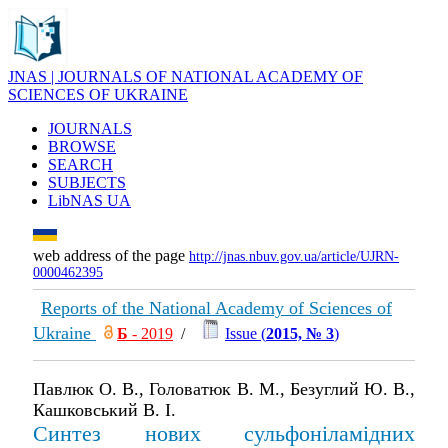
JNAS | JOURNALS OF NATIONAL ACADEMY OF
SCIENCES OF UKRAINE
JOURNALS
BROWSE
SEARCH
SUBJECTS
LibNAS UA
web address of the page
http://jnas.nbuv.gov.ua/article/UJRN-
0000462395
Reports of the National Academy of Sciences of
Ukraine
Б
- 2019
/
Issue (
2015, № 3
)
Павлюк О. В., Головатюк В. М., Безуглий Ю. В.,
Кашковський В. І.
Синтез нових сульфонiламiдних