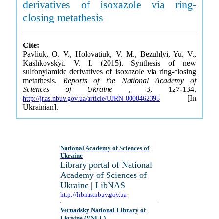
derivatives of isoxazole via ring-
closing metathesis
Cite:
Pavliuk, O. V., Holovatiuk, V. M., Bezuhlyi, Yu. V.,
Kashkovskyi, V. I. (2015). Synthesis of new
sulfonylamide derivatives of isoxazole via ring-closing
metathesis.
Reports of the National Academy of
Sciences of Ukraine
, 3, 127-134.
[In
http://jnas.nbuv.gov.ua/article/UJRN-0000462395
Ukrainian].
National Academy of Sciences of
Ukraine
Library portal of National
Academy of Sciences of
Ukraine | LibNAS
http://libnas.nbuv.gov.ua
Vernadsky National Library of
Ukraine (VNLU)