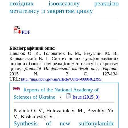
похiдних iзооксазолу реакцiєю
метатезису iз закриттям циклу
PDF
Бібліографічний опис:
Павлюк О. В., Головатюк В. М., Безуглий Ю. В.,
Кашковський В. І. Синтез нових сульфонiламiдних
похiдних iзооксазолу реакцiєю метатезису iз закриттям
циклу.
Доповіді Національної академії наук України
.
2015. № 3. С. 127-134.
URL:
http://jnas.nbuv.gov.ua/article/UJRN-0000462395
Reports of the National Academy of
Sciences of Ukraine
/
Issue (
2015, 3
)
Pavliuk O. V., Holovatiuk V. M., Bezuhlyi Yu.
V., Kashkovskyi V. I.
Synthesis of new sulfonylamide