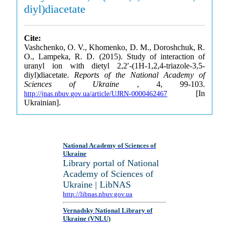
diyl)diacetate
Cite:
Vashchenko, O. V., Khomenko, D. M., Doroshchuk, R.
O., Lampeka, R. D. (2015). Study of interaction of
uranyl ion with dietyl 2,2′-(1H-1,2,4-triazole-3,5-
diyl)diacetate.
Reports of the National Academy of
Sciences of Ukraine
, 4, 99-103.
[In
http://jnas.nbuv.gov.ua/article/UJRN-0000462467
Ukrainian].
National Academy of Sciences of
Ukraine
Library portal of National
Academy of Sciences of
Ukraine | LibNAS
http://libnas.nbuv.gov.ua
Vernadsky National Library of
Ukraine (VNLU)