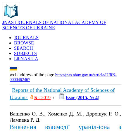
JNAS | JOURNALS OF NATIONAL ACADEMY OF
SCIENCES OF UKRAINE
JOURNALS
BROWSE
SEARCH
SUBJECTS
LibNAS UA
web address of the page
http://jnas.nbuv.gov.ua/article/UJRN-
0000462467
Reports of the National Academy of Sciences of
Ukraine
Б
- 2019
/
Issue (
2015, № 4
)
Ващенко О. В., Хоменко Д. М., Дорощук Р. О.,
Лампека Р. Д.
Вивчення взаємодiї уранiл-iона з