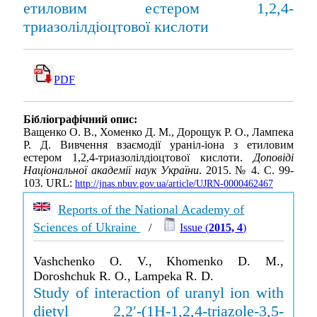
етиловим естером 1,2,4-
триазолiлдiоцтової кислоти
PDF
Бібліографічний опис:
Ващенко О. В., Хоменко Д. М., Дорощук Р. О., Лампека
Р. Д. Вивчення взаємодiї уранiл-iона з етиловим
естером 1,2,4-триазолiлдiоцтової кислоти.
Доповіді
Національної академії наук України
. 2015. № 4. С. 99-
103. URL:
http://jnas.nbuv.gov.ua/article/UJRN-0000462467
Reports of the National Academy of
Sciences of Ukraine
/
Issue (
2015, 4
)
Vashchenko O. V., Khomenko D. M.,
Doroshchuk R. O., Lampeka R. D.
Study of interaction of uranyl ion with
dietyl 2,2′-(1H-1,2,4-triazole-3,5-