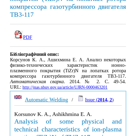
компрессора газотурбинного двигателя
ТВ3-117
PDF
Бібліографічний опис:
Корсунов К. А., Ашихмина Е. А. Анализ некоторых
физико-технических характеристик ионно-
плазменного покрытия (TiZr)N на лопатках ротора
компрессора газотурбинного двигателя ТВ3-117.
Автоматическая сварка
. 2014. № 2. С. 49-54.
URL:
http://jnas.nbuv.gov.ua/article/UJRN-0000463201
Automatic Welding
/
Issue (
2014, 2
)
Korsunov K. A., Ashikhmina E. A.
Analysis of some physical and
technical characteristics of ion-plasma