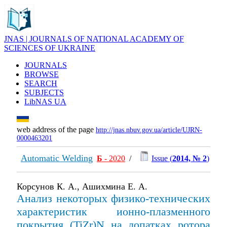
JNAS | JOURNALS OF NATIONAL ACADEMY OF
SCIENCES OF UKRAINE
JOURNALS
BROWSE
SEARCH
SUBJECTS
LibNAS UA
web address of the page
http://jnas.nbuv.gov.ua/article/UJRN-
0000463201
Automatic Welding
Б
- 2020
/
Issue (
2014, № 2
)
Корсунов К. А., Ашихмина Е. А.
Анализ некоторых физико-технических
характеристик ионно-плазменного
покрытия (TiZr)N на лопатках ротора