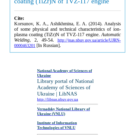
coating (TiZr)N of TVZ-117 engine
Cite:
Korsunov, K. A., Ashikhmina, E. A. (2014). Analysis
of some physical and technical characteristics of ion-
plasma coating (TiZr)N of TVZ-117 engine.
Automatic
Welding
, 2, 49-54.
http://jnas.nbuv.gov.ua/article/UJRN-
[In Russian].
0000463201
National Academy of Sciences of
Ukraine
Library portal of National
Academy of Sciences of
Ukraine | LibNAS
http://libnas.nbuv.gov.ua
Vernadsky National Library of
Ukraine (VNLU)
Institute of Information
Technologies of VNLU