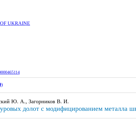
 OF UKRAINE
-0000465114
9
)
ский Ю. А., Загорников В. И.
 буровых долот с модифицированием металла ш