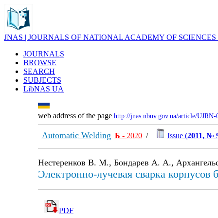
JNAS | JOURNALS OF NATIONAL ACADEMY OF SCIENCES
JOURNALS
BROWSE
SEARCH
SUBJECTS
LibNAS UA
web address of the page
http://jnas.nbuv.gov.ua/article/UJRN
Automatic Welding
Б
- 2020
/
Issue (
2011, № 
Нестеренков В. М., Бондарев А. А., Архангель
Электронно-лучевая сварка корпусов
PDF