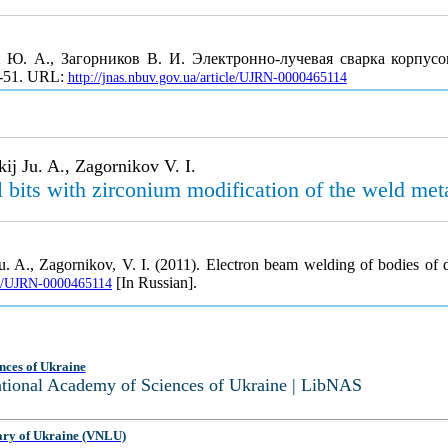
й Ю. А., Загорников В. И. Электронно-лучевая сварка корпу
7-51. URL:
http://jnas.nbuv.gov.ua/article/UJRN-0000465114
j Ju. A., Zagornikov V. I.
l bits with zirconium modification of the weld met
. A., Zagornikov, V. I. (2011). Electron beam welding of bodies of dr
[In Russian].
cle/UJRN-0000465114
nces of Ukraine
National Academy of Sciences of Ukraine | LibNAS
ary of Ukraine (VNLU)