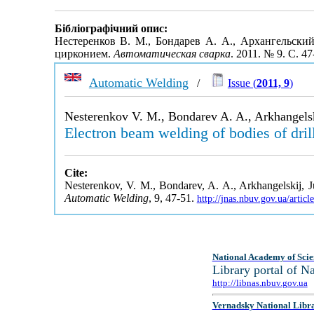
Бібліографічний опис:
Нестеренков В. М., Бондарев А. А., Архангельски
цирконием.
Автоматическая сварка
. 2011. № 9. С. 4
Automatic Welding
/
Issue (
2011, 9
)
Nesterenkov V. M., Bondarev A. A., Arkhangelski
Electron beam welding of bodies of dril
Cite:
Nesterenkov, V. M., Bondarev, A. A., Arkhangelskij, Ju
Automatic Welding
, 9, 47-51.
http://jnas.nbuv.gov.ua/arti
National Academy of Scie
Library portal of 
http://libnas.nbuv.gov.ua
Vernadsky National Libr