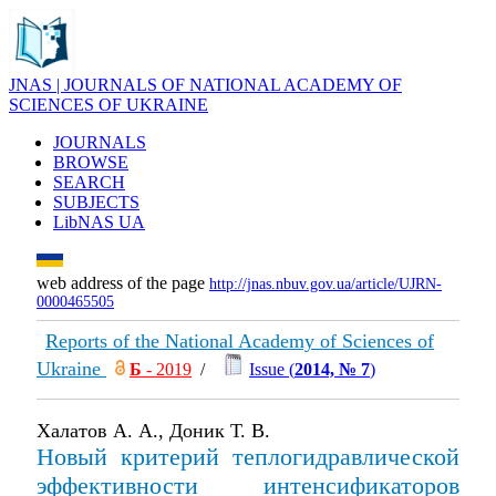
JNAS | JOURNALS OF NATIONAL ACADEMY OF
SCIENCES OF UKRAINE
JOURNALS
BROWSE
SEARCH
SUBJECTS
LibNAS UA
web address of the page
http://jnas.nbuv.gov.ua/article/UJRN-
0000465505
Reports of the National Academy of Sciences of
Ukraine
Б
- 2019
/
Issue (
2014, № 7
)
Халатов А. А., Доник Т. В.
Новый критерий теплогидравлической
эффективности интенсификаторов