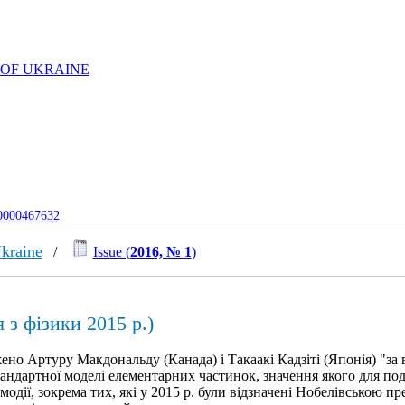
 OF UKRAINE
-0000467632
Ukraine
/
Issue (
2016, № 1
)
 з фізики 2015 р.)
ено Артуру Макдональду (Канада) і Такаакі Кадзіті (Японія) "за 
тандартної моделі елементарних частинок, значення якого для п
модії, зокрема тих, які у 2015 р. були відзначені Нобелівською 