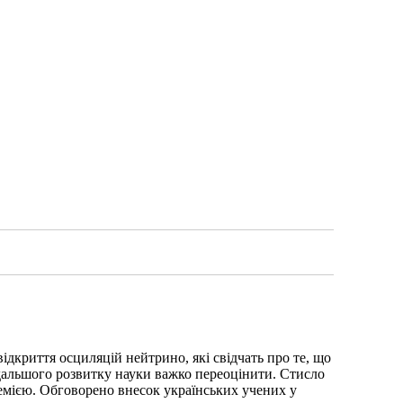
відкриття осциляцій нейтрино, які свідчать про те, що
одальшого розвитку науки важко переоцінити. Стисло
премією. Обговорено внесок українських учених у