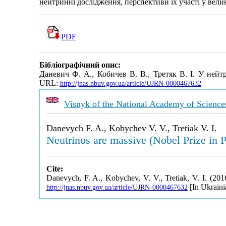
нейтринні дослідження, перспективи їх участі у вел
PDF
Бібліографічний опис:
Даневич Ф. А., Кобичев В. В., Третяк В. І. У нейтр
URL:
http://jnas.nbuv.gov.ua/article/UJRN-0000467632
Visnyk of the National Academy of Science
Danevych F. A., Kobychev V. V., Tretiak V. I.
Neutrinos are massive (Nobel Prize in 
Cite:
Danevych, F. A., Kobychev, V. V., Tretiak, V. I. (201
[In Ukraini
http://jnas.nbuv.gov.ua/article/UJRN-0000467632