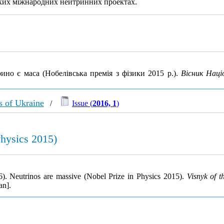
иких міжнародних нейтринних проектах.
ино є маса (Нобелівська премія з фізики 2015 р.).
Вісник Наці
s of Ukraine
/
Issue (
2016, 1
)
Physics 2015)
6). Neutrinos are massive (Nobel Prize in Physics 2015).
Visnyk of 
an].