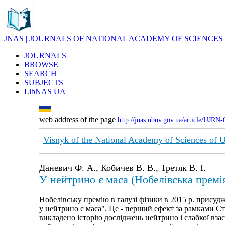
JNAS | JOURNALS OF NATIONAL ACADEMY OF SCIENCES
JOURNALS
BROWSE
SEARCH
SUBJECTS
LibNAS UA
web address of the page
http://jnas.nbuv.gov.ua/article/UJRN
Visnyk of the National Academy of Sciences of 
Даневич Ф. А., Кобичев В. В., Третяк В. І.
У нейтрино є маса (Нобелівська премія
Нобелівську премію в галузі фізики в 2015 р. присудж
у нейтрино є маса". Це - перший ефект за рамками С
викладено історію досліджень нейтрино і слабкої взає