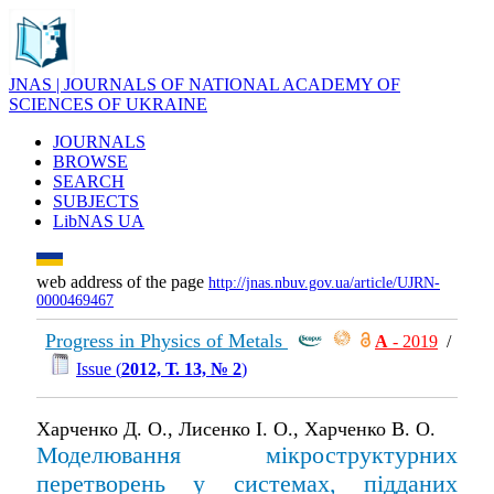
JNAS | JOURNALS OF NATIONAL ACADEMY OF
SCIENCES OF UKRAINE
JOURNALS
BROWSE
SEARCH
SUBJECTS
LibNAS UA
web address of the page
http://jnas.nbuv.gov.ua/article/UJRN-
0000469467
Progress in Physics of Metals
А
- 2019
/
Issue (
2012, Т. 13, № 2
)
Харченко Д. О., Лисенко І. О., Харченко В. О.
Моделювання мікроструктурних
перетворень у системах, підданих