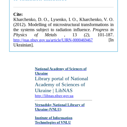
Cite:
Kharchenko, D. O., Lysenko, I. O., Kharchenko, V. O.
(2012). Modelling of microstructural transformations in
the systems subject to radiation influence.
Progress in
Physics of Metals
, 13
(2)
, 101-187.
[In
http://jnas.nbuv.gov.ua/article/UJRN-0000469467
Ukrainian].
National Academy of Sciences of
Ukraine
Library portal of National
Academy of Sciences of
Ukraine | LibNAS
http://libnas.nbuv.gov.ua
Vernadsky National Library of
Ukraine (VNLU)
Institute of Information
Technologies of VNLU