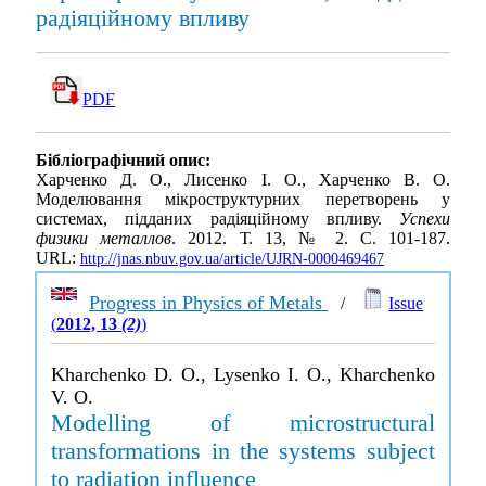
радіяційному впливу
PDF
Бібліографічний опис:
Харченко Д. О., Лисенко І. О., Харченко В. О.
Моделювання мікроструктурних перетворень у
системах, підданих радіяційному впливу.
Успехи
физики металлов
. 2012. Т. 13, № 2. С. 101-187.
URL:
http://jnas.nbuv.gov.ua/article/UJRN-0000469467
Progress in Physics of Metals
/
Issue
(
2012, 13
(2)
)
Kharchenko D. O., Lysenko I. O., Kharchenko
V. O.
Modelling of microstructural
transformations in the systems subject
to radiation influence