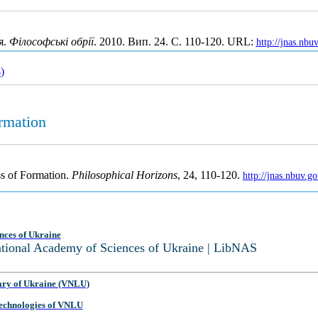
я.
Філософські обрії
. 2010. Вип. 24. С. 110-120. URL:
http://jnas.nb
4
)
rmation
ss of Formation.
Philosophical Horizons
, 24, 110-120.
http://jnas.nbuv.
nces of Ukraine
National Academy of Sciences of Ukraine | LibNAS
ary of Ukraine (VNLU)
 Technologies of VNLU