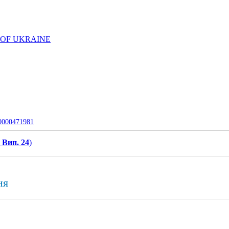
 OF UKRAINE
-0000471981
 Вип. 24
)
ня