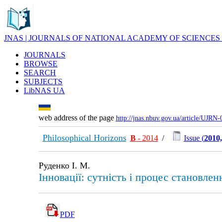
JNAS | JOURNALS OF NATIONAL ACADEMY OF SCIENCES
JOURNALS
BROWSE
SEARCH
SUBJECTS
LibNAS UA
web address of the page
http://jnas.nbuv.gov.ua/article/UJRN
Philosophical Horizons
В
- 2014
/
Issue (
2010,
Руденко І. М.
Інновації: сутність і процес становлен
PDF